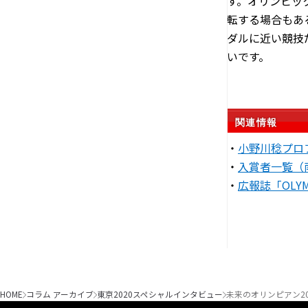
す。オリンピッ
転する場合もあ
ダルに近い競技
いです。
関連情報
・
小野川稔プロ
・
入賞者一覧（
・
広報誌「OLYM
HOME
コラム アーカイブ
東京2020スペシャルインタビュー
未来のオリンピアン2015