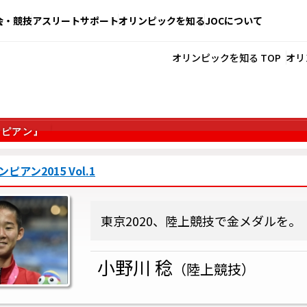
会・競技
アスリートサポート
オリンピックを知る
JOCについて
オリンピックを知る TOP
オリ
ンピアン』
アン2015 Vol.1
東京2020、陸上競技で金メダルを。
小野川 稔
（陸上競技）