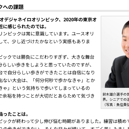
クへの課題
リオデジャネイロオリンピック、2020年の東京オ
近に感じられたのでは。
ンピックは常に意識しています。ユースオリ
して、少し近づけたかなという実感もありま
ックでは勝負にこだわりすぎず、大きな舞台
分らしい歩きをしようと思っていたのですが、
台で自分らしい歩きができたことは自信になり
出ない大会は、「何分何秒で歩かなきゃ」とか
きゃ」という気持ちで歩いてしまっているの
鈴木雄介選手の
で余裕を持つことが大切だとあらためて気づき
界。シニアでの
（写真：魚住貴
陥ったことは。
ックが終わって少し伸び悩む時期がありました。練習は積め
りの歩きができない。そんな日々が続いて、すごく苦しみまし