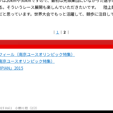
クは20kmや50kmですので、最初は先頭集団にいなかった選
る。そういうレース展開も楽しんでいただきたいです。 陸上
だと思っています。世界大会でもっと活躍して、競歩に注目し
｜
１
｜
２
｜
フィール（南京ユースオリンピック特集）
南京ユースオリンピック特集）
PIAN」2015
 Vol.1 小野川 稔（2/2）