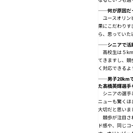
——何が原因だ
ユースオリンピ
果にこだわりす
ら、思っていた
——シニアで活
高校生は５km
てきますし、競
く対応できるよ
——男子20k
た髙橋英輝選手
シニアの選手と
ニューも驚くほ
大切だと思いま
競歩が注目され
ド感や、同じコ