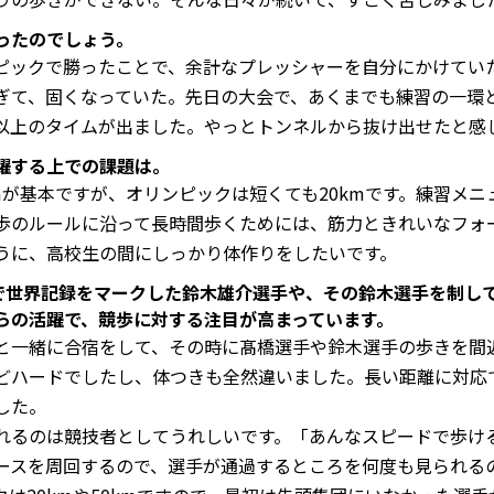
ったのでしょう。
ックで勝ったことで、余計なプレッシャーを自分にかけてい
ぎて、固くなっていた。先日の大会で、あくまでも練習の一環
以上のタイムが出ました。やっとトンネルから抜け出せたと感
躍する上での課題は。
が基本ですが、オリンピックは短くても20kmです。練習メニ
歩のルールに沿って長時間歩くためには、筋力ときれいなフォ
うに、高校生の間にしっかり体作りをしたいです。
mで世界記録をマークした鈴木雄介選手や、その鈴木選手を制し
らの活躍で、競歩に対する注目が高まっています。
一緒に合宿をして、その時に髙橋選手や鈴木選手の歩きを間
どハードでしたし、体つきも全然違いました。長い距離に対応
した。
るのは競技者としてうれしいです。「あんなスピードで歩け
ースを周回するので、選手が通過するところを何度も見られる