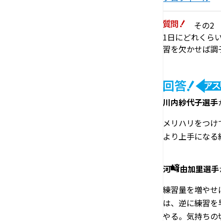
その2
1日にどれくら
習を欠かせば調
川内紗代子選手
メリハリをつけ
より上手になる
河
由加里選手
練習量を増やせ
は、逆に練習を
やる。気持ちの