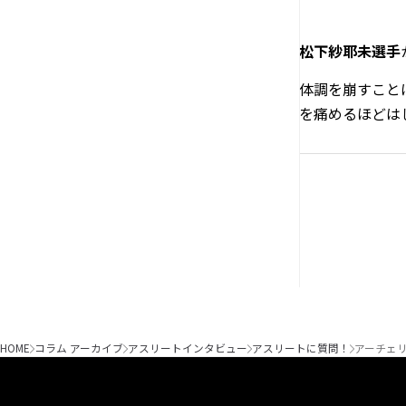
松下紗耶未選手
体調を崩すこと
を痛めるほどは
HOME
コラム アーカイブ
アスリートインタビュー
アスリートに質問！
アーチェ