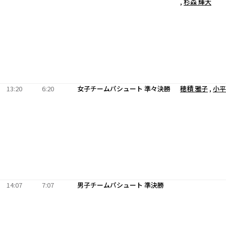
,
杉森 輝大
13:20
6:20
女子チームパシュート 準々決勝
穂積 雅子
,
小平
14:07
7:07
男子チームパシュート 準決勝