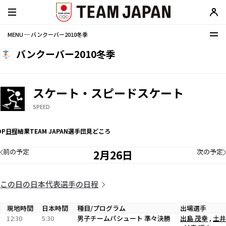
MENU ─ バンクーバー2010冬季
バンクーバー2010冬季
スケート・スピードスケート
SPEED
OP
日程
結果
TEAM JAPAN選手団
見どころ
前の予定
次の予定
2月26日
この日の日本代表選手の日程
現地時間
日本時間
種目/プログラム
出場選手
12:30
5:30
男子チームパシュート 準々決勝
出島 茂幸
,
土井