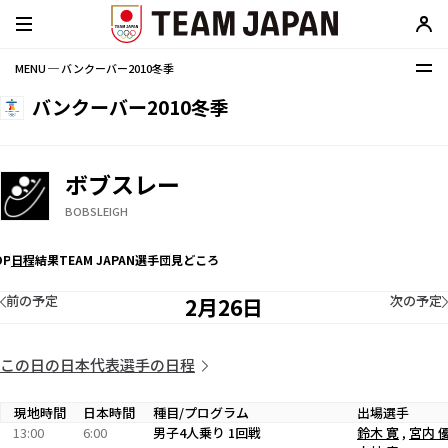
MENU ─ バンクーバー2010冬季
バンクーバー2010冬季
ボブスレー
BOBSLEIGH
OP
日程
結果
TEAM JAPAN選手団
見どころ
前の予定
次の予定
2月26日
この日の日本代表選手の日程
現地時間
日本時間
種目/プログラム
出場選手
13:00
6:00
男子4人乗り 1回戦
鈴木 寛
,
宮内 