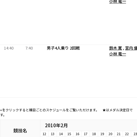
小林 竜一
14:40
7:40
男子4人乗り 2回戦
鈴木 寛
,
宮内 
小林 竜一
+をクリックすると種目ごとのスケジュールをご覧いただけます。 ★はメダル決定日で
す。
2010年2月
競技名
12
13
14
15
16
17
18
19
20
21
22
2