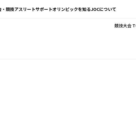
会・競技
アスリートサポート
オリンピックを知る
JOCについて
競技大会 T