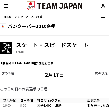
MENU ─ バンクーバー2010冬季
バンクーバー2010冬季
スケート・スピードスケート
SPEED
OP
日程
結果
TEAM JAPAN選手団
見どころ
前の予定
次の予定
2月17日
この日の日本代表選手の日程
現地時間
日本時間
種目/プログラム
出場選手
16:00
9:00
男子1,000m 決勝
羽賀 亮平
,
杉森