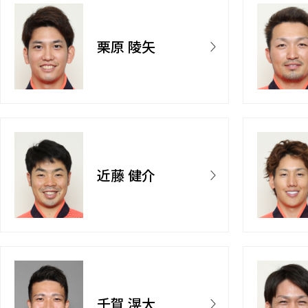
栗原 陵矢
近藤 健介
千賀 滉大