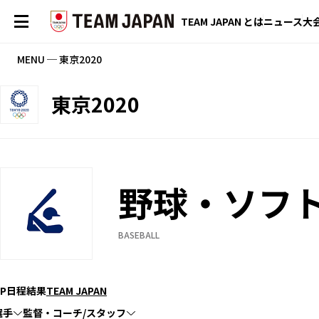
TEAM JAPAN とは
ニュース
大
MENU ─ 東京2020
東京2020
野球・ソフ
BASEBALL
P
日程
結果
TEAM JAPAN
選手
監督・コーチ/スタッフ