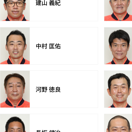
建山 義紀
中村 匡佑
河野 徳良