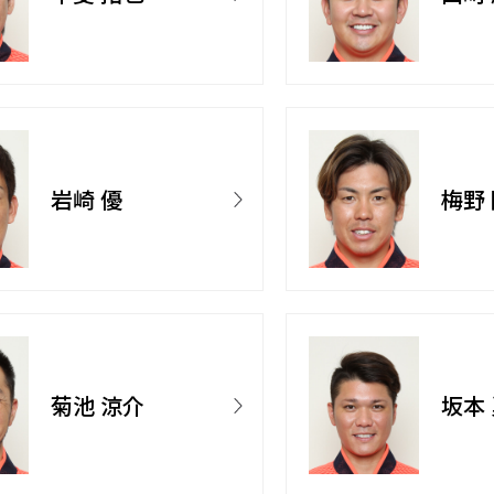
岩崎 優
梅野
菊池 涼介
坂本