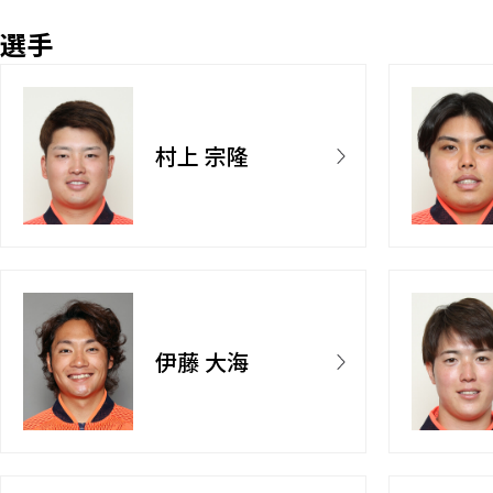
選手
村上 宗隆
伊藤 大海