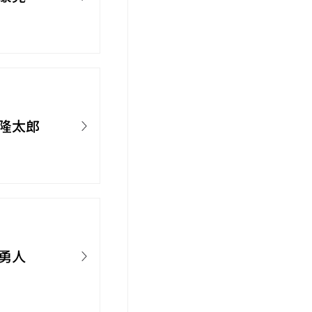
 隆太郎
 勇人