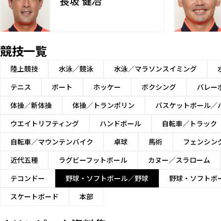
長坂 健冶
競技一覧
陸上競技
水泳／競泳
水泳／マラソンスイミング
テニス
ボート
ホッケー
ボクシング
バレー
体操／新体操
体操／トランポリン
バスケットボール／
ウエイトリフティング
ハンドボール
自転車／トラック
自転車／マウンテンバイク
卓球
馬術
フェンシン
近代五種
ラグビーフットボール
カヌー／スラローム
テコンドー
野球・ソフトボール／野球
野球・ソフトボ
スケートボード
本部