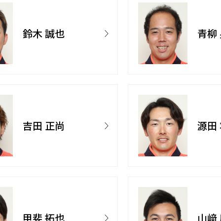
鈴木 誠也
青柳
吉田 正尚
源田
甲斐 拓也
山﨑