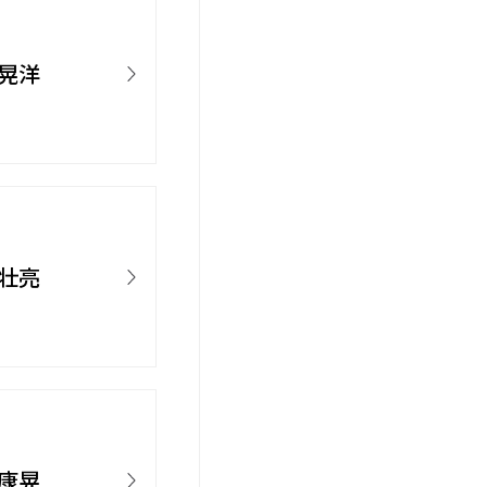
 晃洋
 壮亮
 康晃