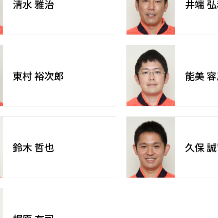
清水 雅治
井端 弘
東村 裕次郎
能美 容
鈴木 哲也
久保 誠