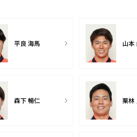
平良 海馬
山本
森下 暢仁
栗林