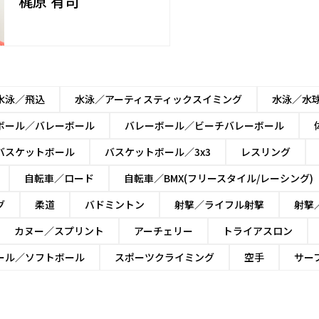
梶原 有司
水泳／飛込
水泳／アーティスティックスイミング
水泳／水
ボール／バレーボール
バレーボール／ビーチバレーボール
バスケットボール
バスケットボール／3x3
レスリング
自転車／ロード
自転車／BMX(フリースタイル/レーシング)
グ
柔道
バドミントン
射撃／ライフル射撃
射撃
カヌー／スプリント
アーチェリー
トライアスロン
ール／ソフトボール
スポーツクライミング
空手
サー