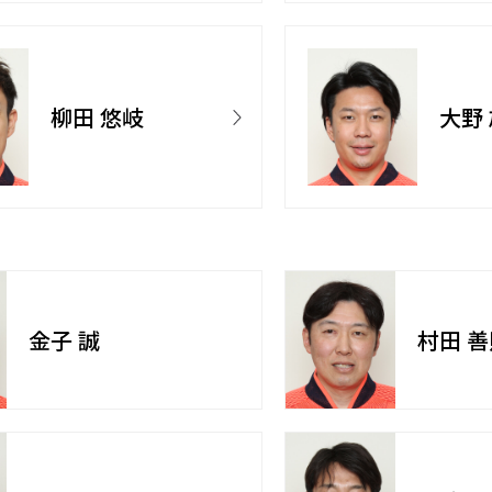
柳田 悠岐
大野
金子 誠
村田 善