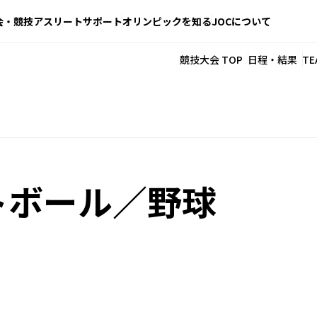
会・競技
アスリートサポート
オリンピックを知る
JOCについて
競技大会 TOP
日程・結果
TE
トボール／野球