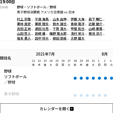
19:00台
19:00
野球・ソフトボール／野球
男子野球決勝戦 アメリカ合衆国 vs 日本
村上 宗隆
平良 海馬
山本 由伸
伊藤 大海
森下 暢仁
栗林 良吏
栗原 陵矢
鈴木 誠也
青柳 晃洋
近藤 健介
吉田 正尚
源田 壮亮
千賀 滉大
甲斐 拓也
山﨑 康晃
山田 哲人
岩崎 優
梅野 隆太郎
浅村 栄斗
菊池 涼介
坂本 勇人
田中 将大
柳田 悠岐
大野 雄大
2021年7月
8月
競技名
21
22
23
24
25
26
27
28
29
30
31
1
2
3
水
木
金
土
日
月
火
水
木
金
土
日
月
火
野球
ソフトボール
／野球
男子野球
カレンダーを開く