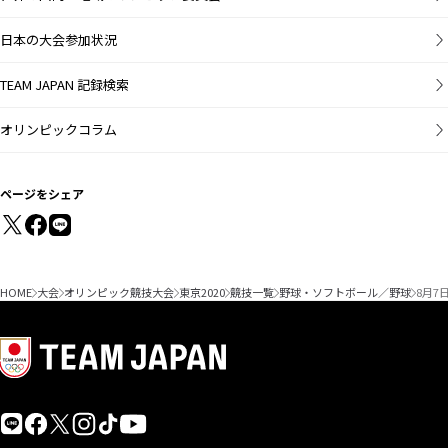
日本の大会参加状況
TEAM JAPAN 記録検索
オリンピックコラム
ページをシェア
HOME
大会
オリンピック競技大会
東京2020
競技一覧
野球・ソフトボール／野球
8月7