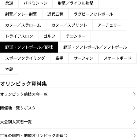
柔道
バドミントン
射撃／ライフル射撃
射撃／クレー射撃
近代五種
ラグビーフットボール
カヌー／スラローム
カヌー／スプリント
アーチェリー
トライアスロン
ゴルフ
テコンドー
野球・ソフトボール／野球
野球・ソフトボール／ソフトボール
スポーツクライミング
空手
サーフィン
スケートボード
本部
オリンピック資料集
オリンピック競技大会一覧
開催地一覧＆ポスター
大会別入賞者一覧
世界の国内・地域オリンピック委員会