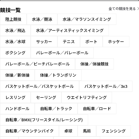
競技一覧
全ての競技を見る
陸上競技
水泳／競泳
水泳／マラソンスイミング
水泳／飛込
水泳／アーティスティックスイミング
水泳／水球
サッカー
テニス
ボート
ホッケー
ボクシング
バレーボール／バレーボール
バレーボール／ビーチバレーボール
体操／体操競技
体操／新体操
体操／トランポリン
バスケットボール／バスケットボール
バスケットボール／3x3
レスリング
セーリング
ウエイトリフティング
ハンドボール
自転車／トラック
自転車／ロード
自転車／BMX(フリースタイル/レーシング)
自転車／マウンテンバイク
卓球
馬術
フェンシング