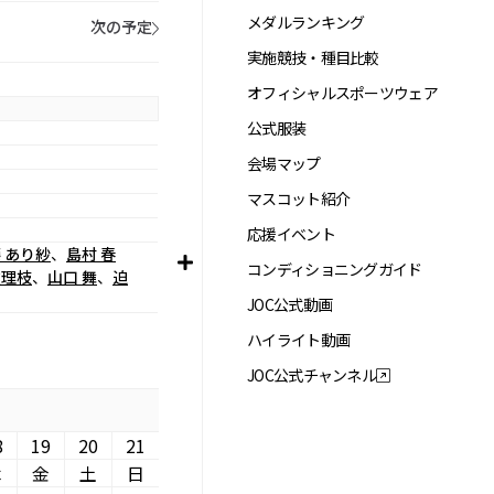
メダルランキング
次の予定
実施競技・種目比較
オフィシャルスポーツウェア
公式服装
会場マップ
マスコット紹介
応援イベント
 あり紗
、
島村 春
コンディショニングガイド
友理枝
、
山口 舞
、
迫
JOC公式動画
ハイライト動画
JOC公式チャンネル
8
19
20
21
木
金
土
日