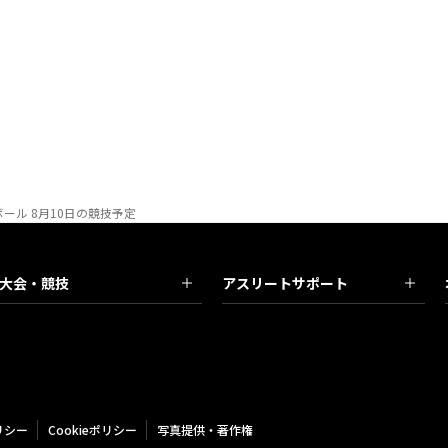
ール 8月10日の競技予定
大会・競技
アスリートサポート
リシー
Cookieポリシー
写真提供・著作権