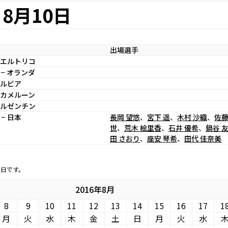
8月10日
出場選手
 プエルトリコ
− オランダ
セルビア
 カメルーン
 アルゼンチン
− 日本
長岡 望悠
、
宮下 遥
、
木村 沙織
、
佐藤
世
、
荒木 絵里香
、
石井 優希
、
鍋谷 
田 さおり
、
座安 琴希
、
田代 佳奈美
定日です。
2016年8月
8
9
10
11
12
13
14
15
16
17
1
月
火
水
木
金
土
日
月
火
水