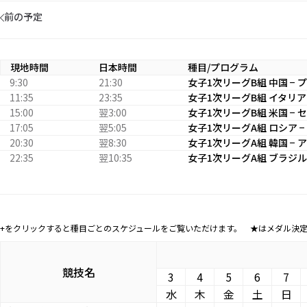
前の予定
現地時間
日本時間
種目/プログラム
9:30
21:30
女子1次リーグB組 中国 −
11:35
23:35
女子1次リーグB組 イタリア 
15:00
翌3:00
女子1次リーグB組 米国 − 
17:05
翌5:05
女子1次リーグA組 ロシア −
20:30
翌8:30
女子1次リーグA組 韓国 −
22:35
翌10:35
女子1次リーグA組 ブラジル 
+をクリックすると種目ごとのスケジュールをご覧いただけます。 ★はメダル決
競技名
3
4
5
6
7
水
木
金
土
日