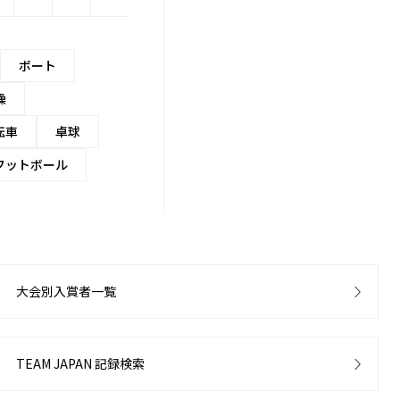
ボート
操
転車
卓球
フットボール
大会別入賞者一覧
TEAM JAPAN 記録検索