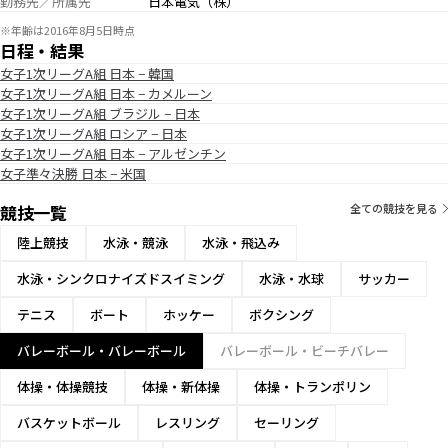
勤務先／所属先
日本電気（株）
※年齢は2016年8月5日時点
日程・結果
女子1次リーグA組 日本 − 韓国
女子1次リーグA組 日本 − カメルーン
女子1次リーグA組 ブラジル − 日本
女子1次リーグA組 ロシア − 日本
女子1次リーグA組 日本 − アルゼンチン
女子準々決勝 日本 − 米国
競技一覧
全ての競技を見る
陸上競技
水泳・競泳
水泳・飛込み
水泳・シンクロナイズドスイミング
水泳・水球
サッカー
テニス
ボート
ホッケー
ボクシング
バレーボール・バレーボール
バレーボール・ビーチバレー
体操・体操競技
体操・新体操
体操・トランポリン
バスケットボール
レスリング
セーリング