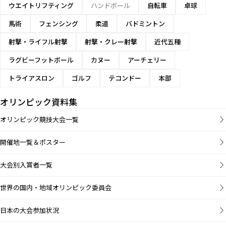
ウエイトリフティング
ハンドボール
自転車
卓球
馬術
フェンシング
柔道
バドミントン
射撃・ライフル射撃
射撃・クレー射撃
近代五種
ラグビーフットボール
カヌー
アーチェリー
トライアスロン
ゴルフ
テコンドー
本部
オリンピック資料集
オリンピック競技大会一覧
開催地一覧＆ポスター
大会別入賞者一覧
世界の国内・地域オリンピック委員会
日本の大会参加状況