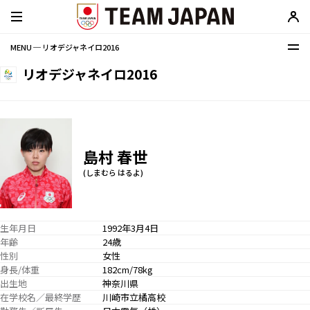
MENU ─ リオデジャネイロ2016
リオデジャネイロ2016
島村 春世
(しまむら はるよ)
生年月日
1992年3月4日
年齢
24歳
性別
女性
身長/体重
182cm/78kg
出生地
神奈川県
在学校名／最終学歴
川崎市立橘高校