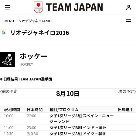
MENU ─ リオデジャネイロ2016
リオデジャネイロ2016
ホッケー
HOCKEY
OP
日程
結果
TEAM JAPAN選手団
前の予定
次の予定
8月10日
現地時間
日本時間
種目/プログラム
出場選手
10:00
22:00
女子1次リーグA組 スペイン − ニュー
ジーランド
11:00
23:00
女子1次リーグB組 インド − 豪州
12:30
翌0:30
女子1次リーグA組 ドイツ − 韓国