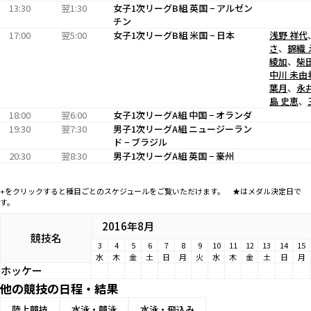
13:30
翌1:30
女子1次リーグB組 英国 − アルゼン
チン
17:00
翌5:00
女子1次リーグB組 米国 − 日本
浅野 祥代
さ
、
錦織 
綾加
、
柴
中川 未由
葉月
、
永
島 史恵
、
18:00
翌6:00
女子1次リーグA組 中国 − オランダ
19:30
翌7:30
男子1次リーグA組 ニュージーラン
ド − ブラジル
20:30
翌8:30
男子1次リーグA組 英国 − 豪州
+をクリックすると種目ごとのスケジュールをご覧いただけます。 ★はメダル決定日で
す。
2016年8月
競技名
3
4
5
6
7
8
9
10
11
12
13
14
15
水
木
金
土
日
月
火
水
木
金
土
日
月
ホッケー
他の競技の日程・結果
陸上競技
水泳・競泳
水泳・飛込み