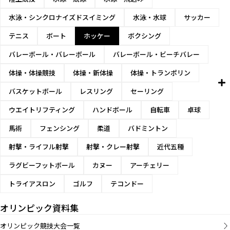
水泳・シンクロナイズドスイミング
水泳・水球
サッカー
テニス
ボート
ホッケー
ボクシング
バレーボール・バレーボール
バレーボール・ビーチバレー
体操・体操競技
体操・新体操
体操・トランポリン
バスケットボール
レスリング
セーリング
ウエイトリフティング
ハンドボール
自転車
卓球
馬術
フェンシング
柔道
バドミントン
射撃・ライフル射撃
射撃・クレー射撃
近代五種
ラグビーフットボール
カヌー
アーチェリー
トライアスロン
ゴルフ
テコンドー
オリンピック資料集
オリンピック競技大会一覧