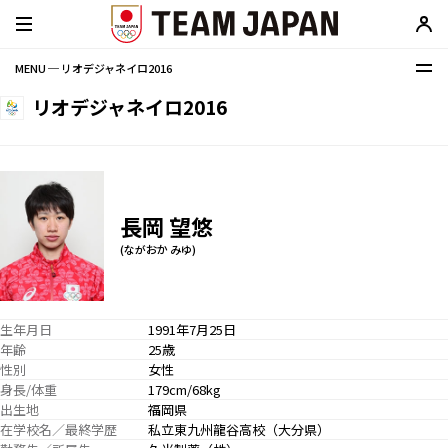
MENU ─ リオデジャネイロ2016
リオデジャネイロ2016
長岡 望悠
(ながおか みゆ)
生年月日
1991年7月25日
年齢
25歳
性別
女性
身長/体重
179cm/68kg
出生地
福岡県
在学校名／最終学歴
私立東九州龍谷高校（大分県）