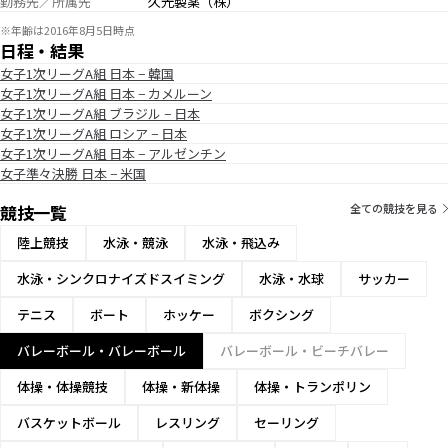
勤務先／所属先
久光製薬（株）
※年齢は2016年8月5日時点
日程・結果
女子1次リーグA組 日本 − 韓国
女子1次リーグA組 日本 − カメルーン
女子1次リーグA組 ブラジル − 日本
女子1次リーグA組 ロシア − 日本
女子1次リーグA組 日本 − アルゼンチン
女子準々決勝 日本 − 米国
競技一覧
全ての競技を見る
陸上競技
水泳・競泳
水泳・飛込み
水泳・シンクロナイズドスイミング
水泳・水球
サッカー
テニス
ボート
ホッケー
ボクシング
バレーボール・バレーボール
バレーボール・ビーチバレー
体操・体操競技
体操・新体操
体操・トランポリン
バスケットボール
レスリング
セーリング