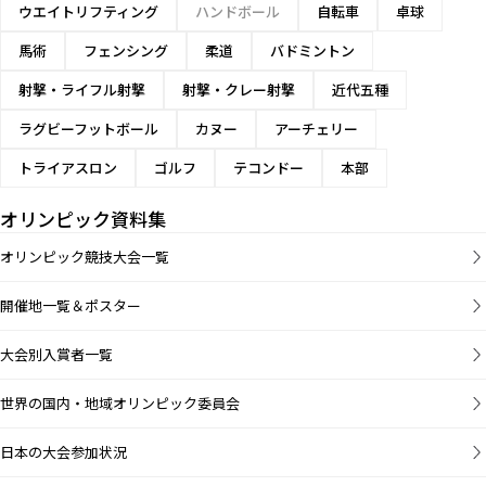
ウエイトリフティング
ハンドボール
自転車
卓球
馬術
フェンシング
柔道
バドミントン
射撃・ライフル射撃
射撃・クレー射撃
近代五種
ラグビーフットボール
カヌー
アーチェリー
トライアスロン
ゴルフ
テコンドー
本部
オリンピック資料集
オリンピック競技大会一覧
開催地一覧＆ポスター
大会別入賞者一覧
世界の国内・地域オリンピック委員会
日本の大会参加状況