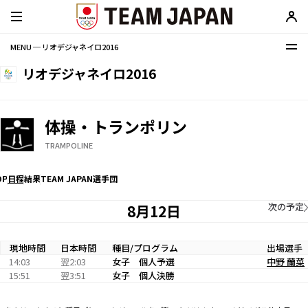
MENU ─ リオデジャネイロ2016
リオデジャネイロ2016
体操・トランポリン
TRAMPOLINE
OP
日程
結果
TEAM JAPAN選手団
次の予定
8月12日
現地時間
日本時間
種目/プログラム
出場選手
14:03
翌2:03
女子 個人予選
中野 蘭菜
15:51
翌3:51
女子 個人決勝