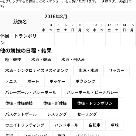
+をクリックすると種目ごとのスケジュールをご覧いただけます。 ★はメダル決定日で
す。
2016年8月
競技名
3
4
5
6
7
8
9
10
11
12
13
14
15
水
木
金
土
日
月
火
水
木
金
土
日
月
体操
トランポリ
ン
他の競技の日程・結果
陸上競技
水泳・競泳
水泳・飛込み
水泳・シンクロナイズドスイミング
水泳・水球
サッカー
テニス
ボート
ホッケー
ボクシング
バレーボール・バレーボール
バレーボール・ビーチバレー
体操・体操競技
体操・新体操
体操・トランポリン
バスケットボール
レスリング
セーリング
ウエイトリフティング
ハンドボール
自転車
卓球
馬術
フェンシング
柔道
バドミントン