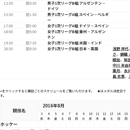
12:30
翌0:30
男子1次リーグB組 アルゼンチン −
ドイツ
13:30
翌1:30
男子1次リーグA組 スペイン − ベルギ
ー
17:00
翌5:00
女子1次リーグA組 ドイツ − スペイン
18:00
翌6:00
女子1次リーグB組 豪州 − アルゼン
チン
19:30
翌7:30
女子1次リーグB組 米国 − インド
20:30
翌8:30
女子1次リーグB組 日本 − 英国
浅野 祥代
さ
、
錦織 
綾加
、
柴
中川 未由
葉月
、
永
島 史恵
、
+をクリックすると種目ごとのスケジュールをご覧いただけます。 ★はメダル決定日で
す。
2016年8月
競技名
3
4
5
6
7
8
9
10
11
12
13
14
15
水
木
金
土
日
月
火
水
木
金
土
日
月
ホッケー