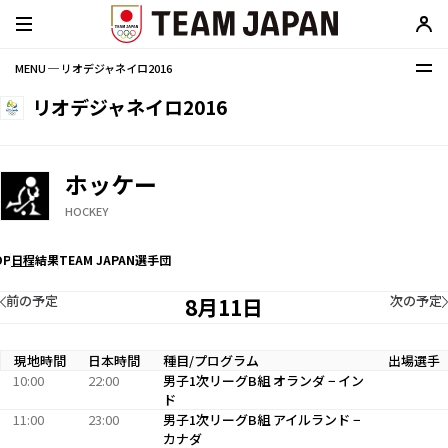
MENU ─ リオデジャネイロ2016
リオデジャネイロ2016
ホッケー
HOCKEY
OP
日程
結果
TEAM JAPAN選手団
前の予定
次の予定
8月11日
現地時間
日本時間
種目/プログラム
出場選手
10:00
22:00
男子1次リーグB組 オランダ − イン
ド
11:00
23:00
男子1次リーグB組 アイルランド −
カナダ