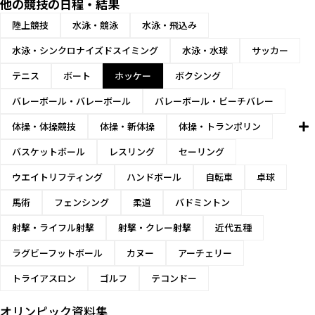
他の競技の日程・結果
陸上競技
水泳・競泳
水泳・飛込み
水泳・シンクロナイズドスイミング
水泳・水球
サッカー
テニス
ボート
ホッケー
ボクシング
バレーボール・バレーボール
バレーボール・ビーチバレー
体操・体操競技
体操・新体操
体操・トランポリン
バスケットボール
レスリング
セーリング
ウエイトリフティング
ハンドボール
自転車
卓球
馬術
フェンシング
柔道
バドミントン
射撃・ライフル射撃
射撃・クレー射撃
近代五種
ラグビーフットボール
カヌー
アーチェリー
トライアスロン
ゴルフ
テコンドー
オリンピック資料集