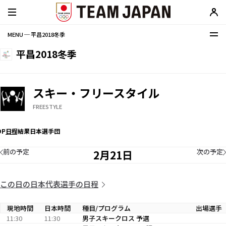
MENU ─ 平昌2018冬季
平昌2018冬季
スキー・フリースタイル
FREESTYLE
OP
日程
結果
日本選手団
前の予定
次の予定
2月21日
この日の日本代表選手の日程
現地時間
日本時間
種目/プログラム
出場選手
11:30
11:30
男子スキークロス 予選