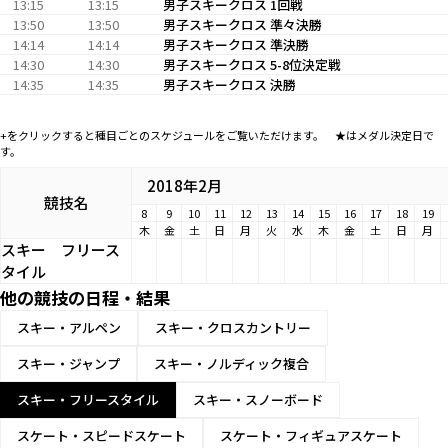
13:15
13:15
男子スキークロス 1回戦
13:50
13:50
男子スキークロス 準々決勝
14:14
14:14
男子スキークロス 準決勝
14:30
14:30
男子スキークロス 5-8位決定戦
14:35
14:35
男子スキークロス 決勝
+をクリックすると種目ごとのスケジュールをご覧いただけます。 ★はメダル決定日で
す。
2018年2月
競技名
8
9
10
11
12
13
14
15
16
17
18
19
木
金
土
日
月
火
水
木
金
土
日
月
スキー
フリース
タイル
他の競技の日程・結果
スキー・アルペン
スキー・クロスカントリー
スキー・ジャンプ
スキー・ノルディック複合
スキー・フリースタイル
スキー・スノーボード
スケート・スピードスケート
スケート・フィギュアスケート