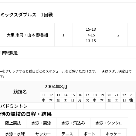
ミックスダブルス 1回戦
15-13
大束 忠司
・
山本 静香
組
1
7-15
2
13-15
1回戦敗退
+をクリックすると種目ごとのスケジュールをご覧いただけます。 ★はメダル決定日で
す。
2004年8月
競技名
11
12
13
14
15
16
17
18
19
20
21
22
23
水
木
金
土
日
月
火
水
木
金
土
日
月
バドミントン
他の競技の日程・結果
陸上競技
水泳・競泳
水泳・飛込み
水泳・シンクロ
水泳・水球
サッカー
テニス
ボート
ホッケー