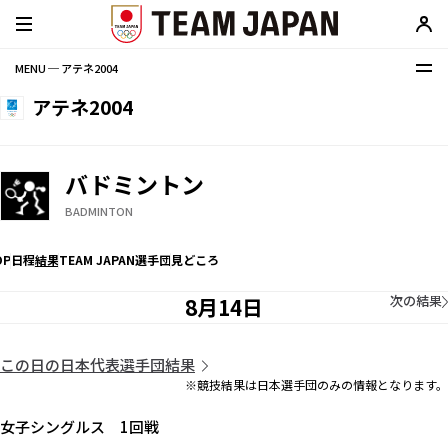
MENU ─ アテネ2004
アテネ2004
バドミントン
BADMINTON
OP
日程
結果
TEAM JAPAN選手団
見どころ
次の結果
8月14日
この日の日本代表選手団結果
※競技結果は日本選手団のみの情報となります。
女子シングルス 1回戦