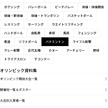
ボクシング
バレーボール
ビーチバレー
体操・体操競技
体操・新体操
体操・トランポリン
バスケットボール
レスリング
セーリング
ウエイトリフティング
ハンドボール
自転車
卓球
馬術
フェンシング
柔道
ソフトボール
バドミントン
ライフル射撃
クレー射撃
近代五種
カヌー
アーチェリー
野球
トライアスロン
テコンドー
オリンピック資料集
オリンピック競技大会一覧
開催地一覧＆ポスター
大会別入賞者一覧