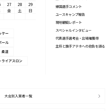
6
27
28
29
帰国選手コメント
木
金
土
日
ユースキャンプ報告
現地観戦レポート
スペシャルインタビュー
ッケー
代表選手選考会・出場権獲得
ボール
主将と旗手アテネへの抱負を語る
柔道
トライアスロン
大会別入賞者一覧