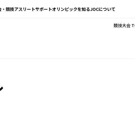
会・競技
アスリートサポート
オリンピックを知る
JOCについて
競技大会 T
ル