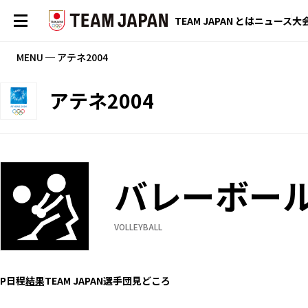
TEAM JAPAN とは
ニュース
大
MENU ─ アテネ2004
アテネ2004
バレーボー
VOLLEYBALL
P
日程
結果
TEAM JAPAN選手団
見どころ