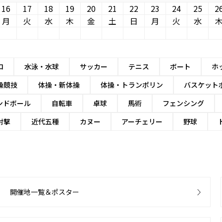
16
17
18
19
20
21
22
23
24
25
2
月
火
水
木
金
土
日
月
火
水
ロ
水泳・水球
サッカー
テニス
ボート
ホ
操競技
体操・新体操
体操・トランポリン
バスケット
ンドボール
自転車
卓球
馬術
フェンシング
射撃
近代五種
カヌー
アーチェリー
野球
開催地一覧＆ポスター