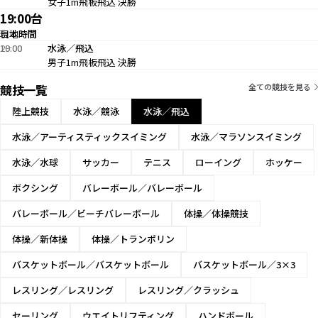
女子1m飛板飛込 決勝
19:00台
現地時間
日本時間
19:00
20:00
水泳／飛込
男子1m飛板飛込 決勝
競技一覧
全ての競技を見る
陸上競技
水泳／競泳
水泳／飛込
水泳／アーティスティックスイミング
水泳／マラソンスイミング
水泳／水球
サッカー
テニス
ローイング
ホッケー
ボクシング
バレーボール／バレーボール
バレーボール／ビーチバレーボール
体操／体操競技
体操／新体操
体操／トランポリン
バスケットボール／バスケットボール
バスケットボール／3×3
レスリング／レスリング
レスリング／クラッシュ
セーリング
ウエイトリフティング
ハンドボール