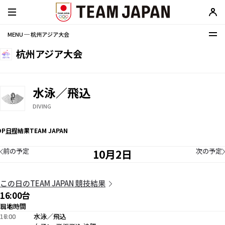
MENU ─ 杭州アジア大会
杭州アジア大会
水泳／飛込
DIVING
OP
日程
結果
TEAM JAPAN
前の予定
次の予定
10月2日
この日のTEAM JAPAN 競技結果
16:00台
現地時間
日本時間
16:00
17:00
水泳／飛込