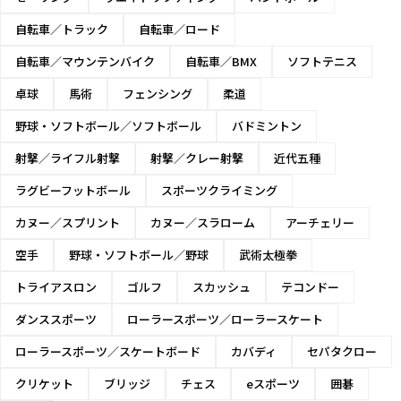
自転車／トラック
自転車／ロード
自転車／マウンテンバイク
自転車／BMX
ソフトテニス
卓球
馬術
フェンシング
柔道
野球・ソフトボール／ソフトボール
バドミントン
射撃／ライフル射撃
射撃／クレー射撃
近代五種
ラグビーフットボール
スポーツクライミング
カヌー／スプリント
カヌー／スラローム
アーチェリー
空手
野球・ソフトボール／野球
武術太極拳
トライアスロン
ゴルフ
スカッシュ
テコンドー
ダンススポーツ
ローラースポーツ／ローラースケート
ローラースポーツ／スケートボード
カバディ
セパタクロー
クリケット
ブリッジ
チェス
eスポーツ
囲碁