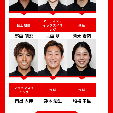
アーティステ
陸上競技
飛込
ィックスイミ
ング
野田 明宏
吉田 萌
荒木 宥図
マラソンスイ
水球
水球
ミング
南出 大伸
鈴木 透生
稲場 朱里