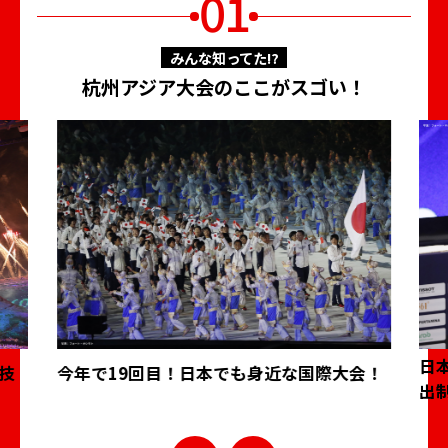
01
みんな知ってた⁉
杭州アジア大会のここがスゴい！
日
技
今年で19回目！日本でも身近な国際大会！
出