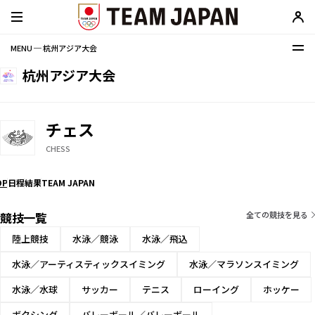
MENU ─ 杭州アジア大会
杭州アジア大会
チェス
CHESS
OP
日程
結果
TEAM JAPAN
競技一覧
全ての競技を見る
陸上競技
水泳／競泳
水泳／飛込
水泳／アーティスティックスイミング
水泳／マラソンスイミング
水泳／水球
サッカー
テニス
ローイング
ホッケー
ボクシング
バレーボール／バレーボール