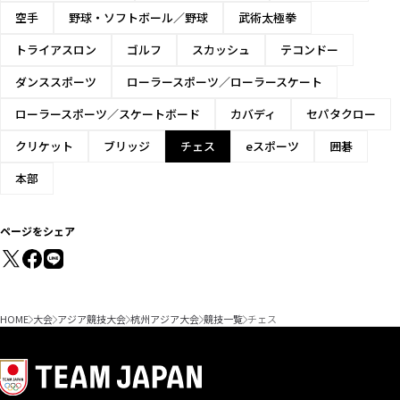
空手
野球・ソフトボール／野球
武術太極拳
トライアスロン
ゴルフ
スカッシュ
テコンドー
ダンススポーツ
ローラースポーツ／ローラースケート
ローラースポーツ／スケートボード
カバディ
セパタクロー
クリケット
ブリッジ
チェス
eスポーツ
囲碁
本部
ページをシェア
HOME
大会
アジア競技大会
杭州アジア大会
競技一覧
チェス