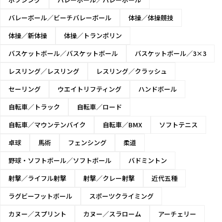
バレーボール／ビーチバレーボール
体操／体操競技
体操／新体操
体操／トランポリン
バスケットボール／バスケットボール
バスケットボール／3×3
レスリング／レスリング
レスリング／クラッシュ
セーリング
ウエイトリフティング
ハンドボール
自転車／トラック
自転車／ロード
自転車／マウンテンバイク
自転車／BMX
ソフトテニス
卓球
馬術
フェンシング
柔道
野球・ソフトボール／ソフトボール
バドミントン
射撃／ライフル射撃
射撃／クレー射撃
近代五種
ラグビーフットボール
スポーツクライミング
カヌー／スプリント
カヌー／スラローム
アーチェリー