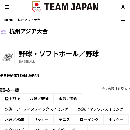
MENU ─ 杭州アジア大会
杭州アジア大会
野球・ソフトボール／野球
BASEBALL
OP
日程
結果
TEAM JAPAN
競技一覧
全ての競技を見る
陸上競技
水泳／競泳
水泳／飛込
水泳／アーティスティックスイミング
水泳／マラソンスイミング
水泳／水球
サッカー
テニス
ローイング
ホッケー
ボクシング
バレーボール／バレーボール