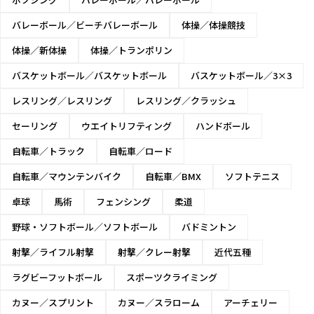
バレーボール／ビーチバレーボール
体操／体操競技
体操／新体操
体操／トランポリン
バスケットボール／バスケットボール
バスケットボール／3×3
レスリング／レスリング
レスリング／クラッシュ
セーリング
ウエイトリフティング
ハンドボール
自転車／トラック
自転車／ロード
自転車／マウンテンバイク
自転車／BMX
ソフトテニス
卓球
馬術
フェンシング
柔道
野球・ソフトボール／ソフトボール
バドミントン
射撃／ライフル射撃
射撃／クレー射撃
近代五種
ラグビーフットボール
スポーツクライミング
カヌー／スプリント
カヌー／スラローム
アーチェリー