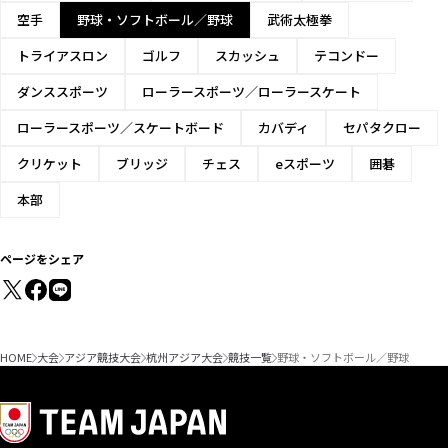
空手
野球・ソフトボール／野球
武術太極拳
トライアスロン
ゴルフ
スカッシュ
テコンドー
ダンススポーツ
ローラースポーツ／ローラースケート
ローラースポーツ／スケートボード
カバディ
セパタクロー
クリケット
ブリッジ
チェス
eスポーツ
囲碁
本部
ページをシェア
HOME
大会
アジア競技大会
杭州アジア大会
競技一覧
野球・ソフトボール／野球