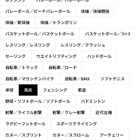
バレーボール／ビーチバレーボール
体操／体操競技
体操／新体操
体操／トランポリン
バスケットボール／バスケットボール
バスケットボール／3×3
レスリング／レスリング
レスリング／クラッシュ
セーリング
ウエイトリフティング
ハンドボール
自転車／トラック
自転車／ロード
自転車／マウンテンバイク
自転車／BMX
ソフトテニス
卓球
馬術
フェンシング
柔道
野球・ソフトボール／ソフトボール
バドミントン
射撃／ライフル射撃
射撃／クレー射撃
近代五種
ラグビーフットボール
スポーツクライミング
カヌー／スプリント
カヌー／スラローム
アーチェリー