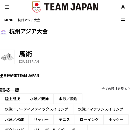
MENU ─ 杭州アジア大会
杭州アジア大会
馬術
EQUESTRIAN
OP
日程
結果
TEAM JAPAN
競技一覧
全ての競技を見る
陸上競技
水泳／競泳
水泳／飛込
水泳／アーティスティックスイミング
水泳／マラソンスイミング
水泳／水球
サッカー
テニス
ローイング
ホッケー
ボクシング
バレーボール／バレーボール