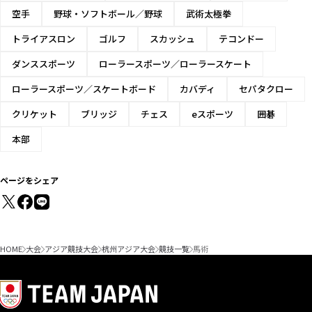
空手
野球・ソフトボール／野球
武術太極拳
トライアスロン
ゴルフ
スカッシュ
テコンドー
ダンススポーツ
ローラースポーツ／ローラースケート
ローラースポーツ／スケートボード
カバディ
セパタクロー
クリケット
ブリッジ
チェス
eスポーツ
囲碁
本部
ページをシェア
HOME
大会
アジア競技大会
杭州アジア大会
競技一覧
馬術