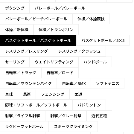
ボクシング
バレーボール／バレーボール
バレーボール／ビーチバレーボール
体操／体操競技
体操／新体操
体操／トランポリン
バスケットボール／バスケットボール
バスケットボール／3×3
レスリング／レスリング
レスリング／クラッシュ
セーリング
ウエイトリフティング
ハンドボール
自転車／トラック
自転車／ロード
自転車／マウンテンバイク
自転車／BMX
ソフトテニス
卓球
馬術
フェンシング
柔道
野球・ソフトボール／ソフトボール
バドミントン
射撃／ライフル射撃
射撃／クレー射撃
近代五種
ラグビーフットボール
スポーツクライミング