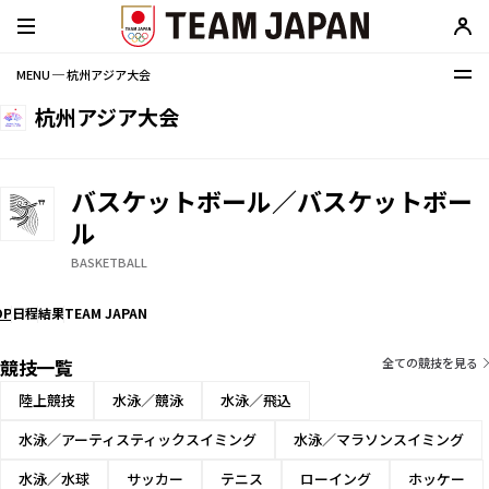
MENU ─ 杭州アジア大会
杭州アジア大会
バスケットボール／バスケットボー
ル
BASKETBALL
OP
日程
結果
TEAM JAPAN
競技一覧
全ての競技を見る
陸上競技
水泳／競泳
水泳／飛込
水泳／アーティスティックスイミング
水泳／マラソンスイミング
水泳／水球
サッカー
テニス
ローイング
ホッケー