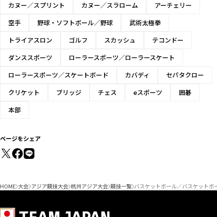
カヌー／スプリント
カヌー／スラローム
アーチェリー
空手
野球・ソフトボール／野球
武術太極拳
トライアスロン
ゴルフ
スカッシュ
テコンドー
ダンススポーツ
ローラースポーツ／ローラースケート
ローラースポーツ／スケートボード
カバディ
セパタクロー
クリケット
ブリッジ
チェス
eスポーツ
囲碁
本部
ページをシェア
HOME
大会
アジア競技大会
杭州アジア大会
競技一覧
バスケットボール／バスケットボ