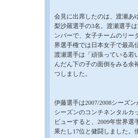
会見に出席したのは、渡瀬あ
梨沙羅選手の
3
名。渡瀬選手は
ンバーで、女子チームのリー
界選手権では日本女子で最高
渡瀬選手は「頑張っている若
んだん下の子の面倒をみる余
つしました。
伊藤選手は
2007/2008
シーズン
シーズンのコンチネンタルカ
ビューすると、
2009
年世界選
果たし
17
位と健闘しました。