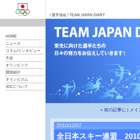
/
選手強化
/ TEAM JAPAN DIARY
HOME
ニュース
コラム/インタビュー
大会
オリンピック
競技紹介
オリンピズム
JOCについて
« 前の記事に
|
メイ
2010/12/07
全日本スキー連盟 2010