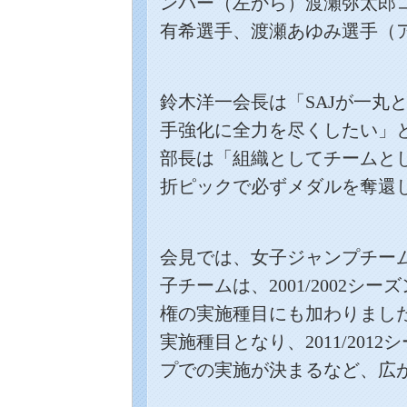
ンバー（左から）渡瀬弥太郎
有希選手、渡瀬あゆみ選手（
鈴木洋一会長は「
SAJ
が一丸
手強化に全力を尽くしたい」
部長は「組織としてチームと
折ピックで必ずメダルを奪還
会見では、女子ジャンプチー
子チームは、
2001/2002
シーズ
権の実施種目にも加わりまし
実施種目となり、
2011/2012
シ
プでの実施が決まるなど、広