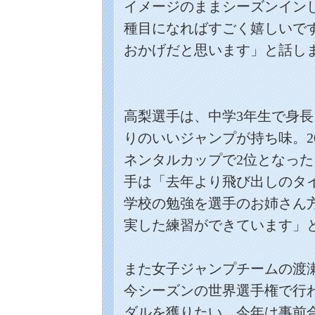
イメージのままシーズンイン
種目になればすごく嬉しいで
おかげだと思います」と話し
高梨選手は、中学
3
年生で身長
りのいいジャンプが持ち味。
2
ネンタルカップで
2
位となった
手は「去年より飛び出しのタ
学校の勉強を選手のお姉さん
実した練習ができています」
また女子ジャンプチームの渡
今シーズンの世界選手権で行
ダルを獲りたい。今年は事前