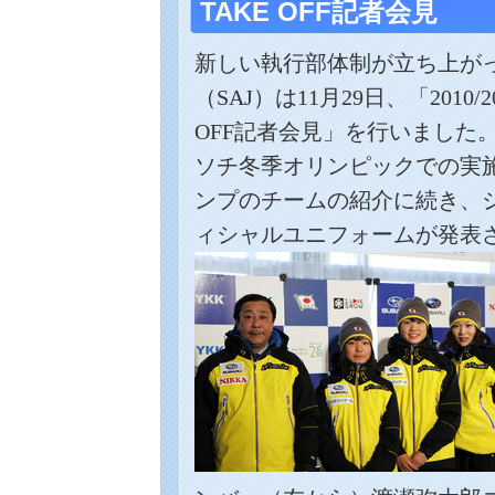
TAKE OFF記者会見
新しい執行部体制が立ち上が
（
SAJ
）は
11
月
29
日、「
2010/2
OFF
記者会見」を行いました
ソチ冬季オリンピックでの実
ンプのチームの紹介に続き、
ィシャルユニフォームが発表