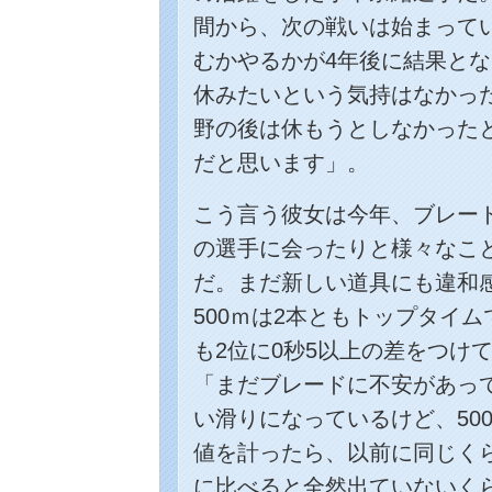
間から、次の戦いは始まって
むかやるかが4年後に結果と
休みたいという気持はなかっ
野の後は休もうとしなかった
だと思います」。
こう言う彼女は今年、ブレー
の選手に会ったりと様々なこ
だ。まだ新しい道具にも違和
500ｍは2本ともトップタイム
も2位に0秒5以上の差をつけ
「まだブレードに不安があっ
い滑りになっているけど、50
値を計ったら、以前に同じく
に比べると全然出ていないく