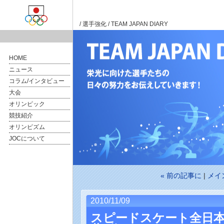
/
選手強化
/ TEAM JAPAN DIARY
HOME
ニュース
コラム/インタビュー
大会
オリンピック
競技紹介
オリンピズム
JOCについて
« 前の記事に
|
メイ
2010/11/09
スピードスケート全日