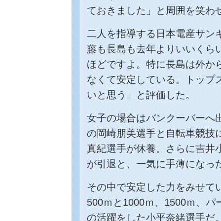
ておきました」と周囲を笑わ
二人を指導する日本電産サン
藤も長島も去年よりいいくら
ほどですよ。特に長島は外か
なくて安定している。トップ
いと思う」と評価した。
女子の場合はバンクーバーへ
の岡崎朋美選手と自転車競技
真紀選手が休養。さらに吉井
が引退と、一気に手薄になっ
その中で安定した力をみせて
500ｍと1000ｍ、1500ｍ
の活躍をした小平奈緒選手だ