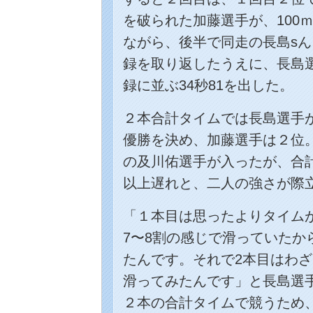
を破られた加藤選手が、100
ながら、後半で同走の長島s
録を取り返したうえに、長島
録に並ぶ34秒81を出した。
２本合計タイムでは長島選手が
優勝を決め、加藤選手は２位
の及川佑選手が入ったが、合
以上遅れと、二人の強さが際
「１本目は思ったよりタイム
7〜8割の感じで滑っていたか
たんです。それで2本目はわ
滑ってみたんです」と長島選手
２本の合計タイムで競うため