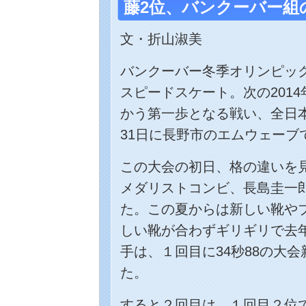
藤2位、バンクーバー組
文・折山淑美
バンクーバー冬季オリンピッ
スピードスケート。次の201
かう第一歩となる戦い、全日本
31日に長野市のエムウェーブ
この大会の初日、格の違いを見
メダリストコンビ、長島圭一
た。この夏からは新しい靴や
しい靴が合わずギリギリで去
手は、１回目に34秒88の大
た。
すると２回目は、１回目２位