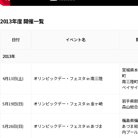
2013年度 開催一覧
日付
イベント名
2013年
宮城県本
町
4月13日(土)
オリンピックデー・フェスタ in 南三陸
南三陸町
ベイサイ
岩手県胆
5月19日(日)
オリンピックデー・フェスタ in 金ヶ崎
森山総合
福島県福
5月26日(日)
オリンピックデー・フェスタ in あづま
あづま総
内プール