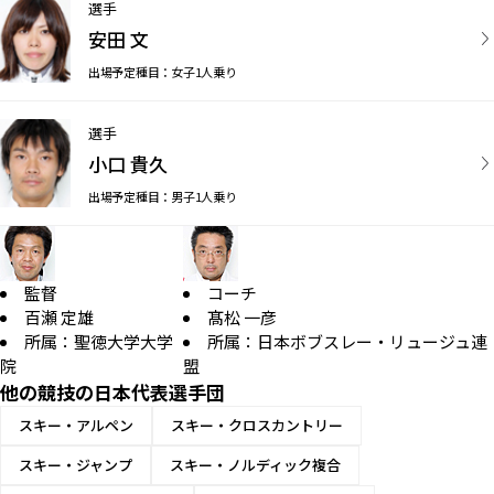
選手
安田 文
出場予定種目：女子1人乗り
選手
小口 貴久
出場予定種目：男子1人乗り
監督
コーチ
百瀬 定雄
髙松 一彦
所属：聖徳大学大学
所属：日本ボブスレー・リュージュ連
院
盟
他の競技の日本代表選手団
スキー・アルペン
スキー・クロスカントリー
スキー・ジャンプ
スキー・ノルディック複合