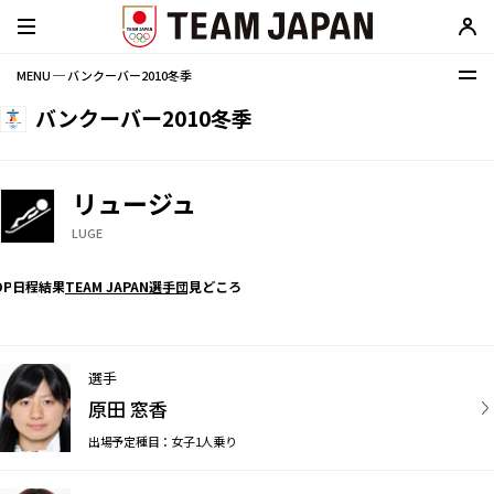
MENU ─ バンクーバー2010冬季
バンクーバー2010冬季
リュージュ
LUGE
OP
日程
結果
TEAM JAPAN選手団
見どころ
選手
原田 窓香
出場予定種目：女子1人乗り