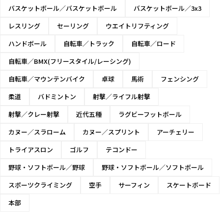
バスケットボール／バスケットボール
バスケットボール／3x3
レスリング
セーリング
ウエイトリフティング
ハンドボール
自転車／トラック
自転車／ロード
自転車／BMX(フリースタイル/レーシング)
自転車／マウンテンバイク
卓球
馬術
フェンシング
柔道
バドミントン
射撃／ライフル射撃
射撃／クレー射撃
近代五種
ラグビーフットボール
カヌー／スラローム
カヌー／スプリント
アーチェリー
トライアスロン
ゴルフ
テコンドー
野球・ソフトボール／野球
野球・ソフトボール／ソフトボール
スポーツクライミング
空手
サーフィン
スケートボード
本部