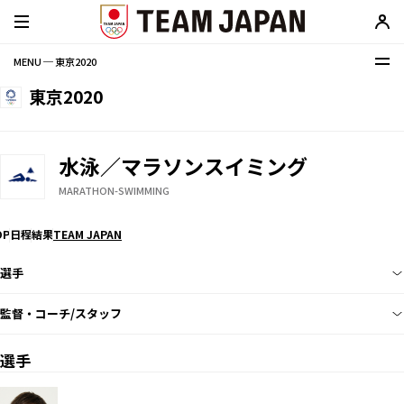
MENU ─ 東京2020
東京2020
水泳／マラソンスイミング
MARATHON-SWIMMING
OP
日程
結果
TEAM JAPAN
選手
監督・コーチ/スタッフ
選手