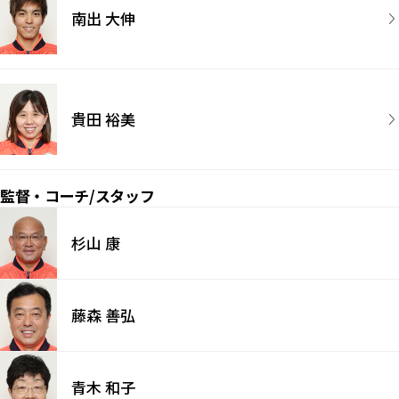
南出 大伸
貴田 裕美
監督・コーチ/スタッフ
杉山 康
藤森 善弘
青木 和子