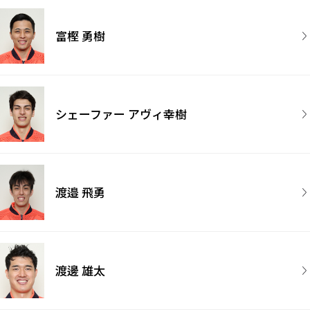
富樫 勇樹
シェーファー アヴィ幸樹
渡邉 飛勇
渡邊 雄太