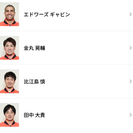
エドワーズ ギャビン
金丸 晃輔
比江島 慎
田中 大貴