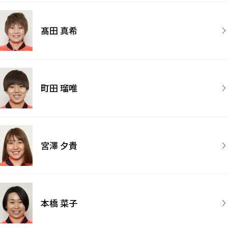
髙田 真希
町田 瑠唯
宮澤 夕貴
本橋 菜子