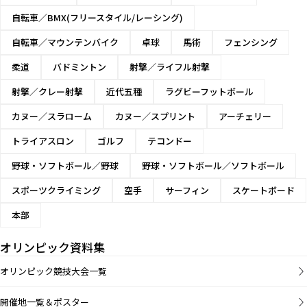
自転車／BMX(フリースタイル/レーシング)
自転車／マウンテンバイク
卓球
馬術
フェンシング
柔道
バドミントン
射撃／ライフル射撃
射撃／クレー射撃
近代五種
ラグビーフットボール
カヌー／スラローム
カヌー／スプリント
アーチェリー
トライアスロン
ゴルフ
テコンドー
野球・ソフトボール／野球
野球・ソフトボール／ソフトボール
スポーツクライミング
空手
サーフィン
スケートボード
本部
オリンピック資料集
オリンピック競技大会一覧
開催地一覧＆ポスター