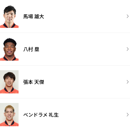
馬場 雄大
八村 塁
張本 天傑
ベンドラメ 礼生