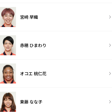
宮崎 早織
赤穂 ひまわり
オコエ 桃仁花
東藤 なな子