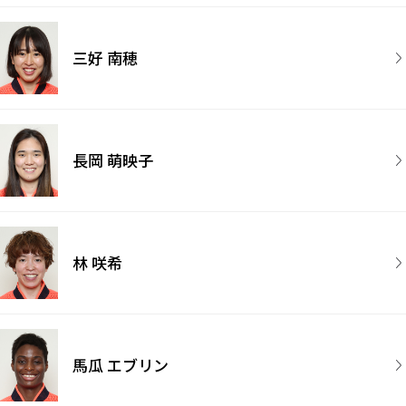
三好 南穂
長岡 萌映子
林 咲希
馬瓜 エブリン