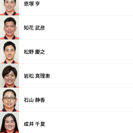
恩塚 亨
知花 武彦
松野 慶之
岩松 真理恵
石山 静香
成井 千夏