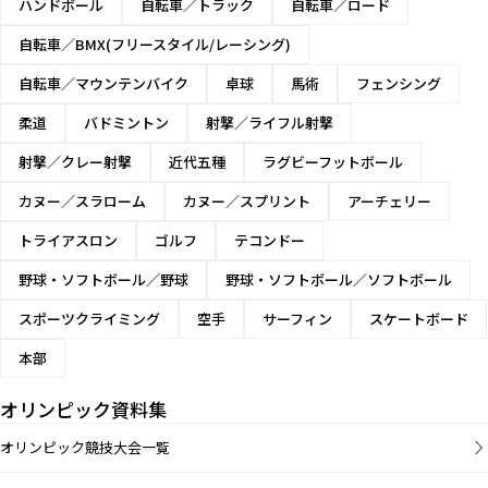
ハンドボール
自転車／トラック
自転車／ロード
自転車／BMX(フリースタイル/レーシング)
自転車／マウンテンバイク
卓球
馬術
フェンシング
柔道
バドミントン
射撃／ライフル射撃
射撃／クレー射撃
近代五種
ラグビーフットボール
カヌー／スラローム
カヌー／スプリント
アーチェリー
トライアスロン
ゴルフ
テコンドー
野球・ソフトボール／野球
野球・ソフトボール／ソフトボール
スポーツクライミング
空手
サーフィン
スケートボード
本部
オリンピック資料集
オリンピック競技大会一覧