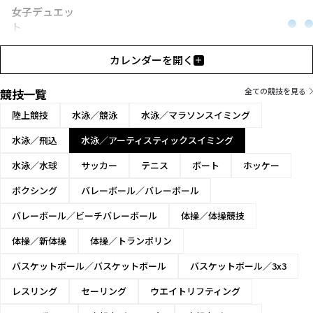
女子デュエッ
ト
女子チーム
カレンダーを開く
競技一覧
全ての競技を見る
陸上競技
水泳／競泳
水泳／マラソンスイミング
水泳／飛込
水泳／アーティスティックスイミング
水泳／水球
サッカー
テニス
ボート
ホッケー
ボクシング
バレーボール／バレーボール
バレーボール／ビーチバレーボール
体操／体操競技
体操／新体操
体操／トランポリン
バスケットボール／バスケットボール
バスケットボール／3x3
レスリング
セーリング
ウエイトリフティング