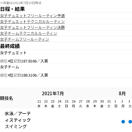
※年齢は2021年7月23日時点
日程・結果
女子デュエットフリールーティン予選
女子デュエットテクニカルルーティン
女子デュエットフリールーティン決勝
女子チームテクニカルルーティン
女子チームフリールーティン
最終成績
女子デュエット
順位
4位
記録
187.8166／入賞
女子チーム
順位
4位
記録
188.3106／入賞
2021年7月
8月
競技名
21
22
23
24
25
26
27
28
29
30
31
1
2
3
水
木
金
土
日
月
火
水
木
金
土
日
月
火
水泳／アーテ
ィスティック
スイミング