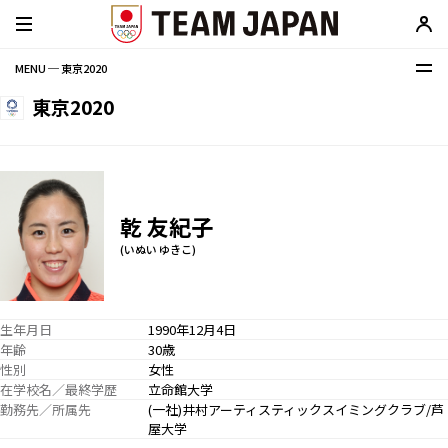
MENU ─ 東京2020
東京2020
乾 友紀子
(いぬい ゆきこ)
生年月日
1990年12月4日
年齢
30歳
性別
女性
在学校名／最終学歴
立命館大学
勤務先／所属先
(一社)井村アーティスティックスイミングクラブ/芦
屋大学