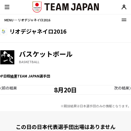
MENU ─ リオデジャネイロ2016
リオデジャネイロ2016
バスケットボール
BASKETBALL
OP
日程
結果
TEAM JAPAN選手団
前の結果
次の結果
8月20日
※競技結果は日本選手団のみの情報となります。
この日の日本代表選手団出場はありません