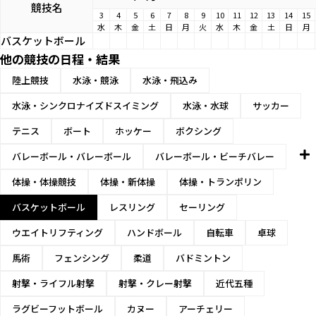
競技名
3
4
5
6
7
8
9
10
11
12
13
14
15
水
木
金
土
日
月
火
水
木
金
土
日
月
バスケットボール
他の競技の日程・結果
陸上競技
水泳・競泳
水泳・飛込み
水泳・シンクロナイズドスイミング
水泳・水球
サッカー
テニス
ボート
ホッケー
ボクシング
バレーボール・バレーボール
バレーボール・ビーチバレー
体操・体操競技
体操・新体操
体操・トランポリン
バスケットボール
レスリング
セーリング
ウエイトリフティング
ハンドボール
自転車
卓球
馬術
フェンシング
柔道
バドミントン
射撃・ライフル射撃
射撃・クレー射撃
近代五種
ラグビーフットボール
カヌー
アーチェリー