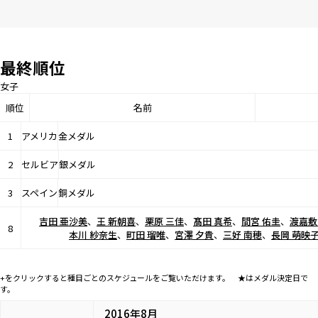
最終順位
女子
順位
名前
1
アメリカ
金メダル
2
セルビア
銀メダル
3
スペイン
銅メダル
吉田 亜沙美
、
王 新朝喜
、
栗原 三佳
、
髙田 真希
、
間宮 佑圭
、
渡嘉敷
8
本川 紗奈生
、
町田 瑠唯
、
宮澤 夕貴
、
三好 南穂
、
長岡 萌映
+をクリックすると種目ごとのスケジュールをご覧いただけます。 ★はメダル決定日で
す。
2016年8月