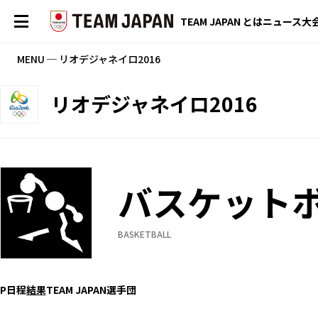
TEAM JAPAN とは
ニュース
大
MENU ─ リオデジャネイロ2016
リオデジャネイロ2016
バスケット
BASKETBALL
P
日程
結果
TEAM JAPAN選手団