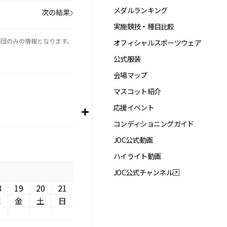
メダルランキング
次の結果
実施競技・種目比較
手団のみの情報となります。
オフィシャルスポーツウェア
公式服装
会場マップ
マスコット紹介
応援イベント
コンディショニングガイド
JOC公式動画
ハイライト動画
JOC公式チャンネル
8
19
20
21
木
金
土
日