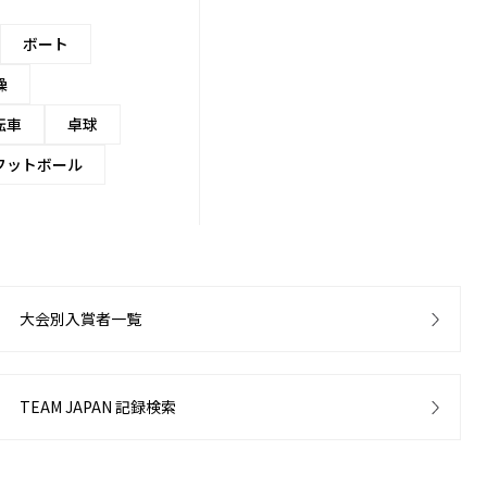
ボート
操
転車
卓球
フットボール
大会別入賞者一覧
TEAM JAPAN 記録検索