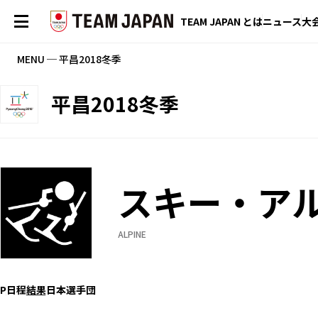
TEAM JAPAN とは
ニュース
大
MENU ─ 平昌2018冬季
平昌2018冬季
スキー・ア
ALPINE
P
日程
結果
日本選手団