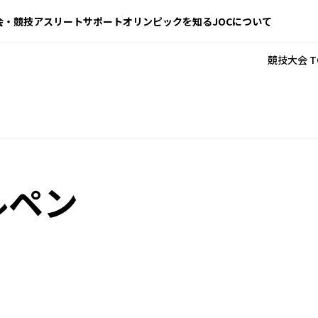
会・競技
アスリートサポート
オリンピックを知る
JOCについて
競技大会 T
ルペン