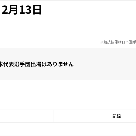
2月13日
※競技結果は日本選
本代表選手団出場はありません
記録