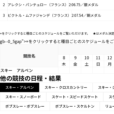
2
アレクシ・パンテュロー（フランス）
2:06.75／銀メダル
3
ビクトル・ムファジャンデ（フランス）
2:07.54／銅メダル
+をクリックすると種目ごとのスケジュールをご覧いただけます。 ★はメダル決
gb--0_5gap">+をクリックすると種目ごとのスケジュー
競技名
8
9
10
11
12
木
金
土
日
月
スキー
アルペン
他の競技の日程・結果
スキー・アルペン
スキー・クロスカントリー
スキー・
スキー・スノーボード
スケート・スピードスケート
ス
ボブスレー・ボブスレー
ボブスレー・スケルトン
リュ