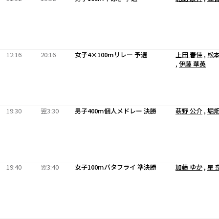
12:16
20:16
女子4×100mリレー 予選
上田 春佳
,
松本
,
伊藤 華英
19:30
翌3:30
男子400m個人メドレー 決勝
萩野 公介
,
堀畑
19:40
翌3:40
女子100mバタフライ 準決勝
加藤 ゆか
,
星 