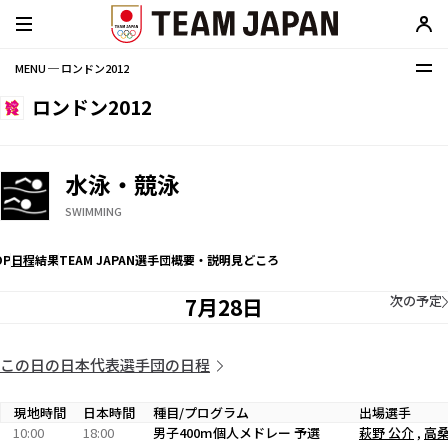
MENU ─ ロンドン2012
ロンドン2012
水泳・競泳
SWIMMING
OP
日程
結果
TEAM JAPAN選手団
概要・説明
見どころ
次の予定
7月28日
この日の日本代表選手団の日程
現地時間
日本時間
種目/プログラム
出場選手
10:00
18:00
男子400m個人メドレー 予選
萩野 公介
,
高桑