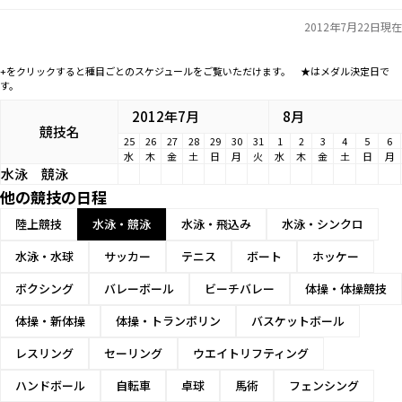
2012年7月22日現在
+をクリックすると種目ごとのスケジュールをご覧いただけます。 ★はメダル決定日で
す。
2012年7月
8月
競技名
25
26
27
28
29
30
31
1
2
3
4
5
6
水
木
金
土
日
月
火
水
木
金
土
日
月
水泳
競泳
他の競技の日程
陸上競技
水泳・競泳
水泳・飛込み
水泳・シンクロ
水泳・水球
サッカー
テニス
ボート
ホッケー
ボクシング
バレーボール
ビーチバレー
体操・体操競技
体操・新体操
体操・トランポリン
バスケットボール
レスリング
セーリング
ウエイトリフティング
ハンドボール
自転車
卓球
馬術
フェンシング