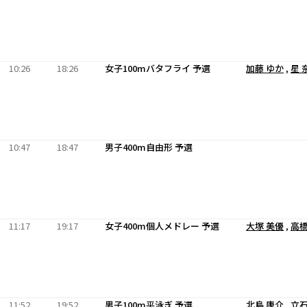
10:26
18:26
女子100mバタフライ 予選
加藤 ゆか
,
星 
10:47
18:47
男子400m自由形 予選
11:17
19:17
女子400m個人メドレー 予選
大塚 美優
,
高橋
11:52
19:52
男子100m平泳ぎ 予選
北島 康介
,
立石