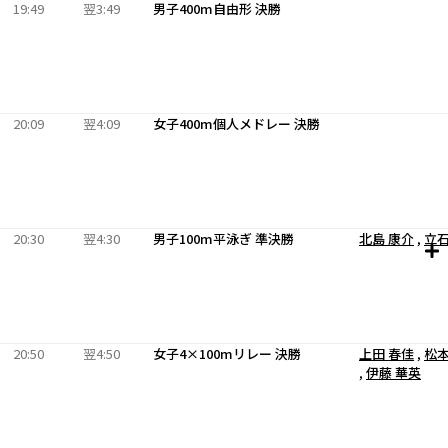
19:49
翌3:49
男子400m自由形 決勝
20:09
翌4:09
女子400m個人メドレー 決勝
20:30
翌4:30
男子100m平泳ぎ 準決勝
北島 康介
,
立石
20:50
翌4:50
女子4×100mリレー 決勝
上田 春佳
,
松本
,
伊藤 華英