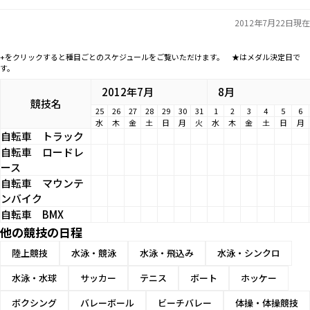
2012年7月22日現在
+をクリックすると種目ごとのスケジュールをご覧いただけます。 ★はメダル決定日で
す。
2012年7月
8月
競技名
25
26
27
28
29
30
31
1
2
3
4
5
6
水
木
金
土
日
月
火
水
木
金
土
日
月
自転車
トラック
自転車
ロードレ
ース
自転車
マウンテ
ンバイク
自転車
BMX
他の競技の日程
陸上競技
水泳・競泳
水泳・飛込み
水泳・シンクロ
水泳・水球
サッカー
テニス
ボート
ホッケー
ボクシング
バレーボール
ビーチバレー
体操・体操競技