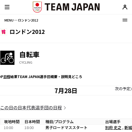
MENU ─ ロンドン2012
ロンドン2012
自転車
CYCLING
OP
日程
結果
TEAM JAPAN選手団
概要・説明
見どころ
次の予定
7月28日
この日の日本代表選手団の日程
現地時間
日本時間
種目/プログラム
出場選手
10:00
18:00
男子ロードマススタート
別府 史之
,
新城