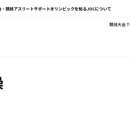
会・競技
アスリートサポート
オリンピックを知る
JOCについて
競技大会 T
操