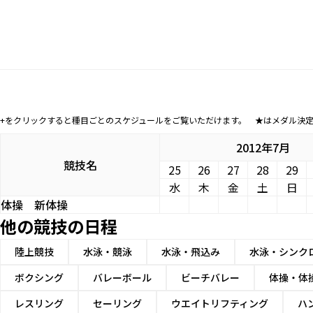
+をクリックすると種目ごとのスケジュールをご覧いただけます。 ★はメダル決
2012年7月
競技名
25
26
27
28
29
水
木
金
土
日
体操
新体操
他の競技の日程
陸上競技
水泳・競泳
水泳・飛込み
水泳・シンク
ボクシング
バレーボール
ビーチバレー
体操・体
レスリング
セーリング
ウエイトリフティング
ハ