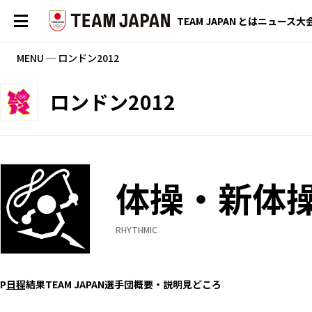
TEAM JAPAN とは
ニュース
大
MENU ─ ロンドン2012
ロンドン2012
体操・新体
RHYTHMIC
P
日程
結果
TEAM JAPAN選手団
概要・説明
見どころ