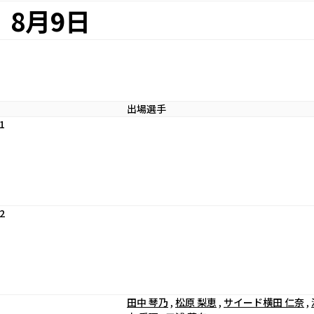
8月9日
出場選手
1
2
田中 琴乃
,
松原 梨恵
,
サイード横田 仁奈
,