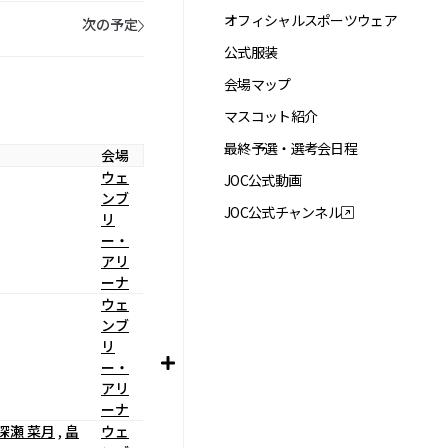
オフィシャルスポーツウェア
次の予定
公式服装
会場マップ
マスコット紹介
最終予選・選考会日程
会場
ウェ
JOC公式動画
ンブ
JOC公式チャンネル
リ
ー・
アリ
ーナ
ウェ
ンブ
リ
ー・
アリ
ーナ
深瀬 菜月
,
畠
ウェ