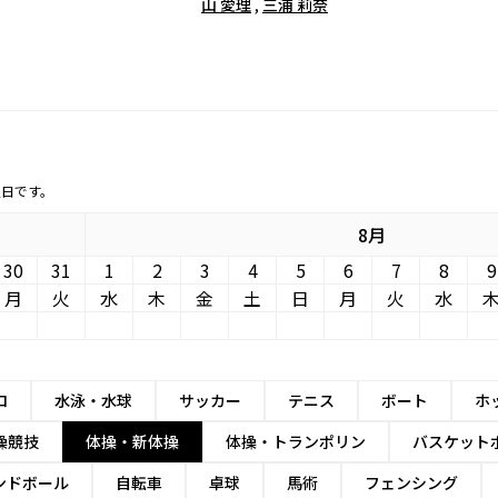
山 愛理
,
三浦 莉奈
定日です。
8月
30
31
1
2
3
4
5
6
7
8
9
月
火
水
木
金
土
日
月
火
水
ロ
水泳・水球
サッカー
テニス
ボート
ホ
操競技
体操・新体操
体操・トランポリン
バスケット
ンドボール
自転車
卓球
馬術
フェンシング