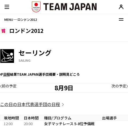
MENU ─ ロンドン2012
ロンドン2012
セーリング
SAILING
OP
日程
結果
TEAM JAPAN選手団
概要・説明
見どころ
前の予定
次の予定
8月9日
この日の日本代表選手団の日程
現地時間
日本時間
種目/プログラム
出場選手
12:00
20:00
女子マッチレース 5-8位予備戦