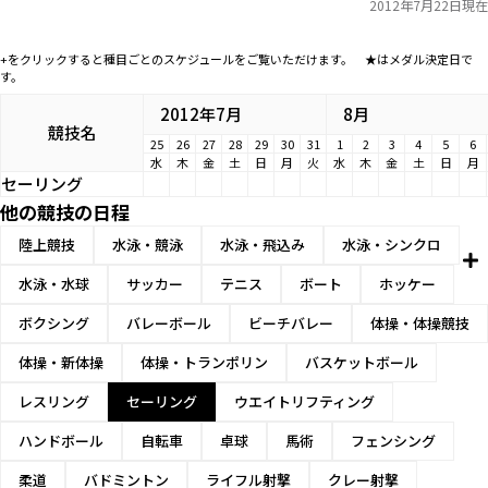
2012年7月22日現在
+をクリックすると種目ごとのスケジュールをご覧いただけます。 ★はメダル決定日で
す。
2012年7月
8月
競技名
25
26
27
28
29
30
31
1
2
3
4
5
6
水
木
金
土
日
月
火
水
木
金
土
日
月
セーリング
他の競技の日程
陸上競技
水泳・競泳
水泳・飛込み
水泳・シンクロ
水泳・水球
サッカー
テニス
ボート
ホッケー
ボクシング
バレーボール
ビーチバレー
体操・体操競技
体操・新体操
体操・トランポリン
バスケットボール
レスリング
セーリング
ウエイトリフティング
ハンドボール
自転車
卓球
馬術
フェンシング
柔道
バドミントン
ライフル射撃
クレー射撃