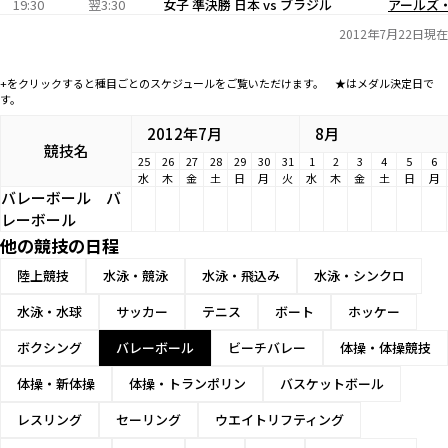
19:30
翌3:30
女子 準決勝 日本 vs ブラジル
アールズ
2012年7月22日現在
+をクリックすると種目ごとのスケジュールをご覧いただけます。 ★はメダル決定日で
す。
2012年7月
8月
競技名
25
26
27
28
29
30
31
1
2
3
4
5
6
水
木
金
土
日
月
火
水
木
金
土
日
月
バレーボール
バ
レーボール
他の競技の日程
陸上競技
水泳・競泳
水泳・飛込み
水泳・シンクロ
水泳・水球
サッカー
テニス
ボート
ホッケー
ボクシング
バレーボール
ビーチバレー
体操・体操競技
体操・新体操
体操・トランポリン
バスケットボール
レスリング
セーリング
ウエイトリフティング