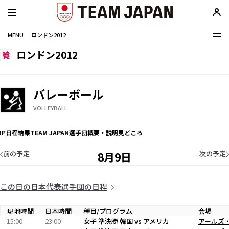
MENU ─ ロンドン2012
ロンドン2012
バレーボール
VOLLEYBALL
OP
日程
結果
TEAM JAPAN選手団
概要・説明
見どころ
前の予定
次の予定
8月9日
この日の日本代表選手団の日程
現地時間
日本時間
種目/プログラム
会場
15:00
23:00
女子 準決勝 韓国 vs アメリカ
アールズ