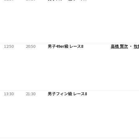
12:50
20:50
男子49er級 レース8
高橋 賢次
・
牧
13:30
21:30
男子フィン級 レース8