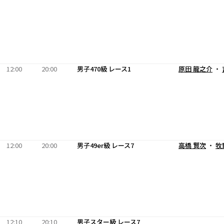
12:00
20:00
男子470級 レース1
原田 龍之介
・
12:00
20:00
男子49er級 レース7
高橋 賢次
・
牧
12:10
20:10
男子スター級 レース7