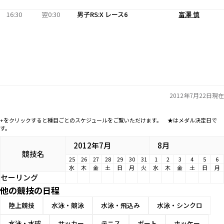
16:30
翌0:30
男子RS:X レース6
富澤 慎
2012年7月22日現在
+をクリックすると種目ごとのスケジュールをご覧いただけます。 ★はメダル決定日で
す。
2012年7月
8月
競技名
25
26
27
28
29
30
31
1
2
3
4
5
6
水
木
金
土
日
月
火
水
木
金
土
日
月
セーリング
他の競技の日程
陸上競技
水泳・競泳
水泳・飛込み
水泳・シンクロ
水泳・水球
サッカー
テニス
ボート
ホッケー