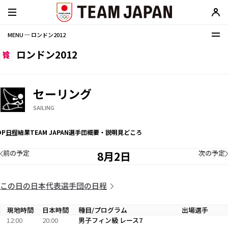
MENU ─ ロンドン2012
ロンドン2012
セーリング
SAILING
OP
日程
結果
TEAM JAPAN選手団
概要・説明
見どころ
前の予定
次の予定
8月2日
この日の日本代表選手団の日程
現地時間
日本時間
種目/プログラム
出場選手
12:00
20:00
男子フィン級 レース7