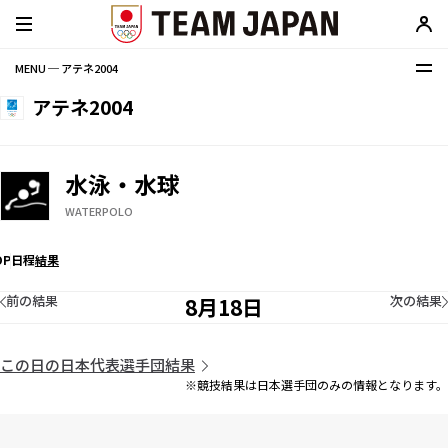
MENU ─ アテネ2004
アテネ2004
水泳・水球
WATERPOLO
OP
日程
結果
前の結果
次の結果
8月18日
この日の日本代表選手団結果
※競技結果は日本選手団のみの情報となります。