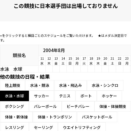
この競技に日本選手団は出場しておりません
+をクリックすると種目ごとのスケジュールをご覧いただけます。 ★はメダル決定日で
す。
2004年8月
競技名
11
12
13
14
15
16
17
18
19
20
21
22
23
水
木
金
土
日
月
火
水
木
金
土
日
月
水泳
水球
他の競技の日程・結果
陸上競技
水泳・競泳
水泳・飛込み
水泳・シンクロ
水泳・水球
サッカー
テニス
ボート
ホッケー
ボクシング
バレーボール
ビーチバレー
体操・体操競技
体操・新体操
体操・トランポリン
バスケットボール
レスリング
セーリング
ウエイトリフティング