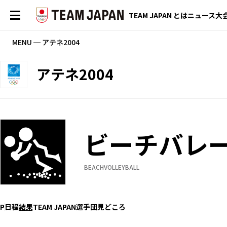
TEAM JAPAN とは
ニュース
大
MENU ─ アテネ2004
アテネ2004
ビーチバレ
BEACHVOLLEYBALL
P
日程
結果
TEAM JAPAN選手団
見どころ