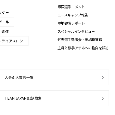
帰国選手コメント
ッケー
ユースキャンプ報告
ボール
現地観戦レポート
柔道
スペシャルインタビュー
代表選手選考会・出場権獲得
トライアスロン
主将と旗手アテネへの抱負を語る
大会別入賞者一覧
TEAM JAPAN 記録検索