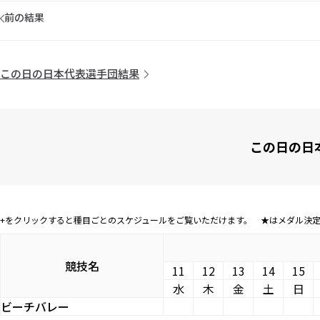
前の結果
この日の日本代表選手団結果
この日の日
+をクリックすると種目ごとのスケジュールをご覧いただけます。 ★はメダル決
競技名
11
12
13
14
15
水
木
金
土
日
ビーチバレー