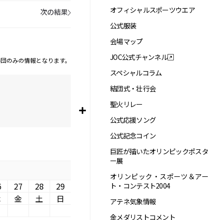
オフィシャルスポーツウエア
次の結果
公式服装
会場マップ
JOC公式チャンネル
手団のみの情報となります。
スペシャルコラム
結団式・壮行会
聖火リレー
公式応援ソング
公式記念コイン
巨匠が描いたオリンピックポスタ
ー展
オリンピック・スポーツ＆アー
6
27
28
29
ト・コンテスト2004
木
金
土
日
アテネ気象情報
金メダリストコメント