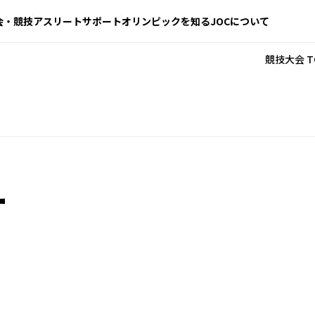
会・競技
アスリートサポート
オリンピックを知る
JOCについて
競技大会 T
ー