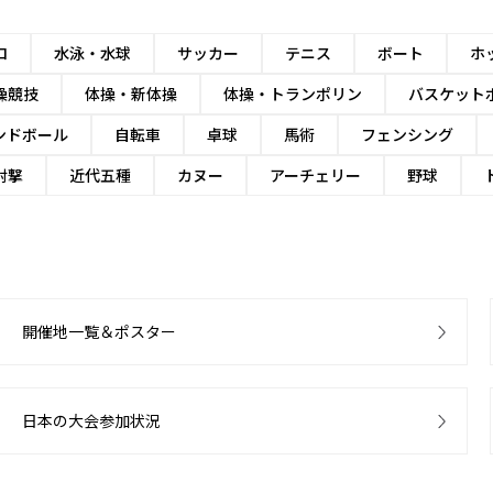
ロ
水泳・水球
サッカー
テニス
ボート
ホ
操競技
体操・新体操
体操・トランポリン
バスケット
ンドボール
自転車
卓球
馬術
フェンシング
射撃
近代五種
カヌー
アーチェリー
野球
開催地一覧＆ポスター
日本の大会参加状況