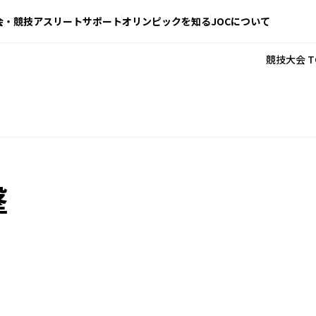
会・競技
アスリートサポート
オリンピックを知る
JOCについて
競技大会 T
撃