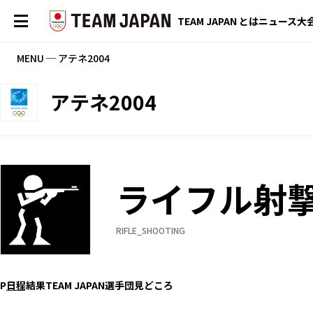
TEAM JAPAN とは
ニュース
大
MENU ─ アテネ2004
アテネ2004
ライフル射
RIFLE_SHOOTING
P
日程
結果
TEAM JAPAN選手団
見どころ