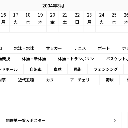
2004年8月
16
17
18
19
20
21
22
23
24
25
2
月
火
水
木
金
土
日
月
火
水
ロ
水泳・水球
サッカー
テニス
ボート
ホ
操競技
体操・新体操
体操・トランポリン
バスケット
ンドボール
自転車
卓球
馬術
フェンシング
射撃
近代五種
カヌー
アーチェリー
野球
開催地一覧＆ポスター