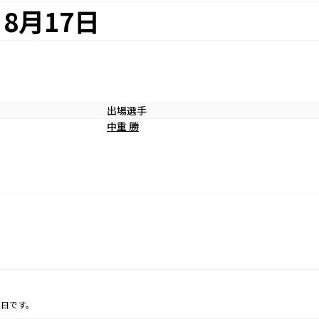
8月17日
出場選手
中重 勝
定日です。