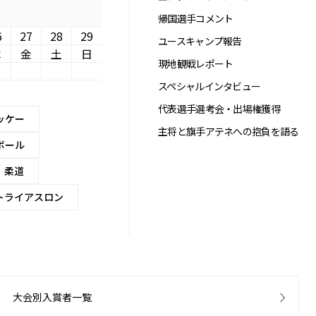
帰国選手コメント
6
27
28
29
ユースキャンプ報告
木
金
土
日
現地観戦レポート
スペシャルインタビュー
代表選手選考会・出場権獲得
ッケー
主将と旗手アテネへの抱負を語る
ボール
柔道
トライアスロン
大会別入賞者一覧