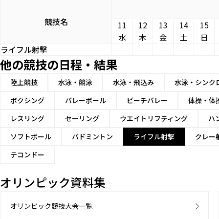
競技名
11
12
13
14
15
水
木
金
土
日
ライフル射撃
他の競技の日程・結果
陸上競技
水泳・競泳
水泳・飛込み
水泳・シンク
ボクシング
バレーボール
ビーチバレー
体操・体
レスリング
セーリング
ウエイトリフティング
ハ
ソフトボール
バドミントン
ライフル射撃
クレー
テコンドー
オリンピック資料集
オリンピック競技大会一覧