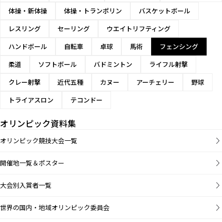
体操・新体操
体操・トランポリン
バスケットボール
レスリング
セーリング
ウエイトリフティング
ハンドボール
自転車
卓球
馬術
フェンシング
柔道
ソフトボール
バドミントン
ライフル射撃
クレー射撃
近代五種
カヌー
アーチェリー
野球
トライアスロン
テコンドー
オリンピック資料集
オリンピック競技大会一覧
開催地一覧＆ポスター
大会別入賞者一覧
世界の国内・地域オリンピック委員会