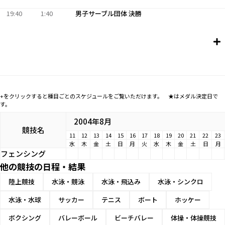
19:40
1:40
男子サーブル団体 決勝
+をクリックすると種目ごとのスケジュールをご覧いただけます。 ★はメダル決定日で
す。
2004年8月
競技名
11
12
13
14
15
16
17
18
19
20
21
22
23
水
木
金
土
日
月
火
水
木
金
土
日
月
フェンシング
他の競技の日程・結果
陸上競技
水泳・競泳
水泳・飛込み
水泳・シンクロ
水泳・水球
サッカー
テニス
ボート
ホッケー
ボクシング
バレーボール
ビーチバレー
体操・体操競技