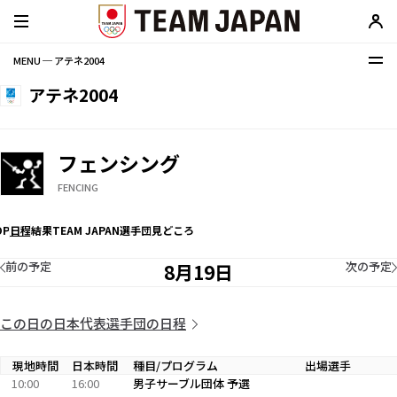
MENU ─ アテネ2004
アテネ2004
フェンシング
FENCING
OP
日程
結果
TEAM JAPAN選手団
見どころ
前の予定
次の予定
8月19日
この日の日本代表選手団の日程
現地時間
日本時間
種目/プログラム
出場選手
10:00
16:00
男子サーブル団体 予選