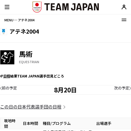
MENU ─ アテネ2004
アテネ2004
馬術
EQUESTRIAN
OP
日程
結果
TEAM JAPAN選手団
見どころ
前の予定
次の予定
8月20日
この日の日本代表選手団の日程
現地時
日本時間
種目/プログラム
出場選手
間