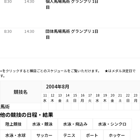
8:30
14:30
個人馬場馬術 グランプリ 1日
目
8:30
14:30
団体馬場馬術 グランプリ 1日
目
+をクリックすると種目ごとのスケジュールをご覧いただけます。 ★はメダル決定日で
す。
2004年8月
競技名
11
12
13
14
15
16
17
18
19
20
21
22
23
水
木
金
土
日
月
火
水
木
金
土
日
月
馬術
他の競技の日程・結果
陸上競技
水泳・競泳
水泳・飛込み
水泳・シンクロ
水泳・水球
サッカー
テニス
ボート
ホッケー