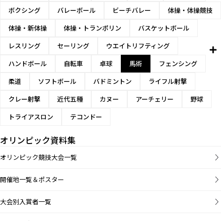
ボクシング
バレーボール
ビーチバレー
体操・体操競技
体操・新体操
体操・トランポリン
バスケットボール
レスリング
セーリング
ウエイトリフティング
ハンドボール
自転車
卓球
馬術
フェンシング
柔道
ソフトボール
バドミントン
ライフル射撃
クレー射撃
近代五種
カヌー
アーチェリー
野球
トライアスロン
テコンドー
オリンピック資料集
オリンピック競技大会一覧
開催地一覧＆ポスター
大会別入賞者一覧