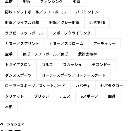
卓球
馬術
フェンシング
柔道
野球・ソフトボール／ソフトボール
バドミントン
射撃／ライフル射撃
射撃／クレー射撃
近代五種
ラグビーフットボール
スポーツクライミング
カヌー／スプリント
カヌー／スラローム
アーチェリー
空手
野球・ソフトボール／野球
武術太極拳
トライアスロン
ゴルフ
スカッシュ
テコンドー
ダンススポーツ
ローラースポーツ／ローラースケート
ローラースポーツ／スケートボード
カバディ
セパタクロー
クリケット
ブリッジ
チェス
eスポーツ
囲碁
本部
ページをシェア