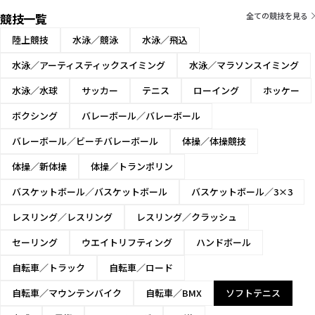
競技一覧
全ての競技を見る
陸上競技
水泳／競泳
水泳／飛込
水泳／アーティスティックスイミング
水泳／マラソンスイミング
水泳／水球
サッカー
テニス
ローイング
ホッケー
ボクシング
バレーボール／バレーボール
バレーボール／ビーチバレーボール
体操／体操競技
体操／新体操
体操／トランポリン
バスケットボール／バスケットボール
バスケットボール／3×3
レスリング／レスリング
レスリング／クラッシュ
セーリング
ウエイトリフティング
ハンドボール
自転車／トラック
自転車／ロード
自転車／マウンテンバイク
自転車／BMX
ソフトテニス