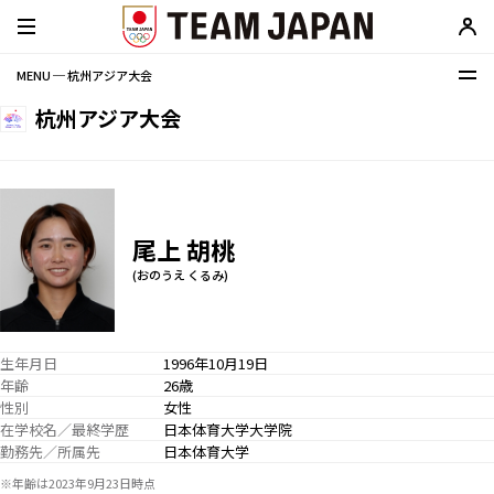
MENU ─ 杭州アジア大会
杭州アジア大会
尾上 胡桃
(おのうえ くるみ)
生年月日
1996年10月19日
年齢
26歳
性別
女性
在学校名／最終学歴
日本体育大学大学院
勤務先／所属先
日本体育大学
※年齢は2023年9月23日時点