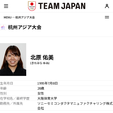
MENU ─ 杭州アジア大会
杭州アジア大会
北原 佑美
(きたはら ゆみ)
生年月日
1995年7月8日
年齢
28歳
性別
女性
在学校名／最終学歴
大阪体育大学
勤務先／所属先
ソニーセミコンダクタマニュファクチャリング株式
会社