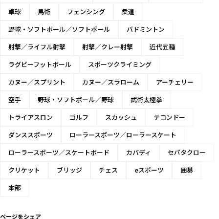
卓球
馬術
フェンシング
柔道
野球・ソフトボール／ソフトボール
バドミントン
射撃／ライフル射撃
射撃／クレー射撃
近代五種
ラグビーフットボール
スポーツクライミング
カヌー／スプリント
カヌー／スラローム
アーチェリー
空手
野球・ソフトボール／野球
武術太極拳
トライアスロン
ゴルフ
スカッシュ
テコンドー
ダンススポーツ
ローラースポーツ／ローラースケート
ローラースポーツ／スケートボード
カバディ
セパタクロー
クリケット
ブリッジ
チェス
eスポーツ
囲碁
本部
ページをシェア