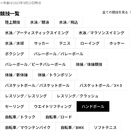
※年齢は2023年9月23日時点
競技一覧
全ての競技を見る
陸上競技
水泳／競泳
水泳／飛込
水泳／アーティスティックスイミング
水泳／マラソンスイミング
水泳／水球
サッカー
テニス
ローイング
ホッケー
ボクシング
バレーボール／バレーボール
バレーボール／ビーチバレーボール
体操／体操競技
体操／新体操
体操／トランポリン
バスケットボール／バスケットボール
バスケットボール／3×3
レスリング／レスリング
レスリング／クラッシュ
セーリング
ウエイトリフティング
ハンドボール
自転車／トラック
自転車／ロード
自転車／マウンテンバイク
自転車／BMX
ソフトテニス