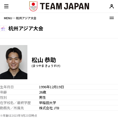
MENU ─ 杭州アジア大会
杭州アジア大会
松山 恭助
(まつやま きょうすけ)
生年月日
1996年12月19日
年齢
26歳
性別
男性
在学校名／最終学歴
早稲田大学
勤務先／所属先
株式会社 JTB
※年齢は2023年9月23日時点