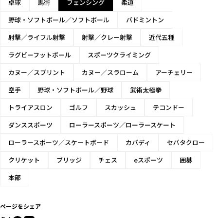
卓球
馬術
フェンシング
柔道
野球・ソフトボール／ソフトボール
バドミントン
射撃／ライフル射撃
射撃／クレー射撃
近代五種
ラグビーフットボール
スポーツクライミング
カヌー／スプリント
カヌー／スラローム
アーチェリー
空手
野球・ソフトボール／野球
武術太極拳
トライアスロン
ゴルフ
スカッシュ
テコンドー
ダンススポーツ
ローラースポーツ／ローラースケート
ローラースポーツ／スケートボード
カバディ
セパタクロー
クリケット
ブリッジ
チェス
eスポーツ
囲碁
本部
ページをシェア