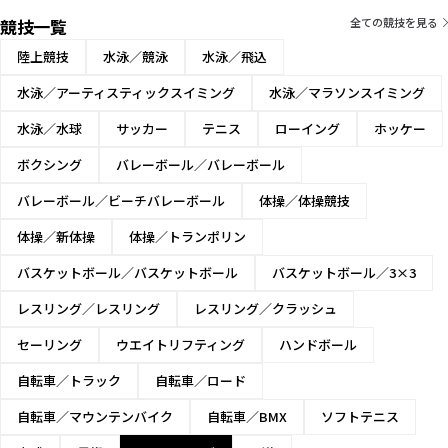
競技一覧
全ての競技を見る
陸上競技
水泳／競泳
水泳／飛込
水泳／アーティスティックスイミング
水泳／マラソンスイミング
水泳／水球
サッカー
テニス
ローイング
ホッケー
ボクシング
バレーボール／バレーボール
バレーボール／ビーチバレーボール
体操／体操競技
体操／新体操
体操／トランポリン
バスケットボール／バスケットボール
バスケットボール／3×3
レスリング／レスリング
レスリング／クラッシュ
セーリング
ウエイトリフティング
ハンドボール
自転車／トラック
自転車／ロード
自転車／マウンテンバイク
自転車／BMX
ソフトテニス