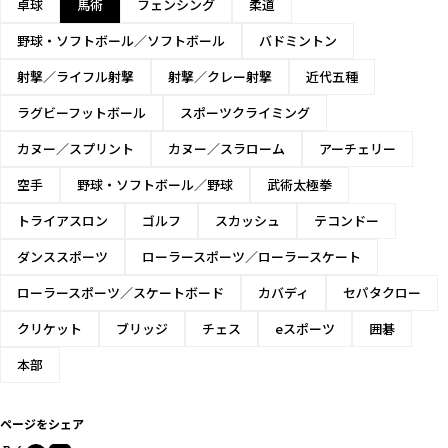
卓球
馬術
フェンシング
柔道
野球・ソフトボール／ソフトボール
バドミントン
射撃／ライフル射撃
射撃／クレー射撃
近代五種
ラグビーフットボール
スポーツクライミング
カヌー／スプリント
カヌー／スラローム
アーチェリー
空手
野球・ソフトボール／野球
武術太極拳
トライアスロン
ゴルフ
スカッシュ
テコンドー
ダンススポーツ
ローラースポーツ／ローラースケート
ローラースポーツ／スケートボード
カバディ
セパタクロー
クリケット
ブリッジ
チェス
eスポーツ
囲碁
本部
ページをシェア