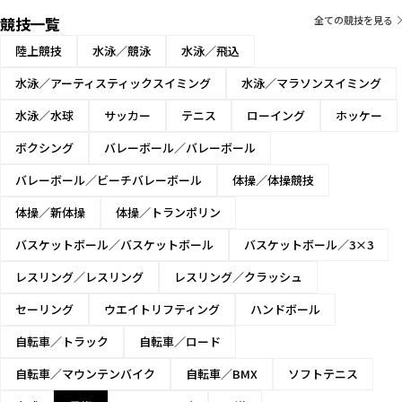
競技一覧
全ての競技を見る
陸上競技
水泳／競泳
水泳／飛込
水泳／アーティスティックスイミング
水泳／マラソンスイミング
水泳／水球
サッカー
テニス
ローイング
ホッケー
ボクシング
バレーボール／バレーボール
バレーボール／ビーチバレーボール
体操／体操競技
体操／新体操
体操／トランポリン
バスケットボール／バスケットボール
バスケットボール／3×3
レスリング／レスリング
レスリング／クラッシュ
セーリング
ウエイトリフティング
ハンドボール
自転車／トラック
自転車／ロード
自転車／マウンテンバイク
自転車／BMX
ソフトテニス