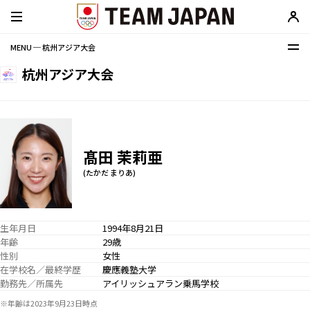
MENU ─ 杭州アジア大会
杭州アジア大会
髙田 茉莉亜
(たかだ まりあ)
生年月日
1994年8月21日
年齢
29歳
性別
女性
在学校名／最終学歴
慶應義塾大学
勤務先／所属先
アイリッシュアラン乗馬学校
※年齢は2023年9月23日時点