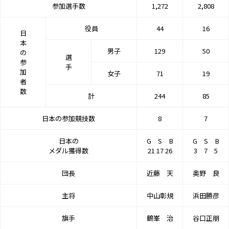
参加選手数
1,272
2,808
役員
44
16
日
本
男子
129
50
の
選
参
手
加
女子
71
19
者
数
計
244
85
日本の参加競技数
8
7
日本の
G S B
G S B
メダル獲得数
21 17 26
3 7 5
団長
近藤 天
奥野 良
主将
中山彰規
浜田勝彦
旗手
鶴峯 治
谷口正朋