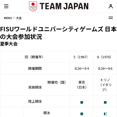
MENU ─ 大会
FISUワールドユニバーシティゲームズ 日本
の大会参加状況
夏季大会
回（開催年）
5（1967）
6（1970）
開催期間
8.26〜9.4
8.26〜9.6
トリノ
開催地（国）
東京
（イタリ
実施競技
（日本）
ア）
陸上競技
競泳