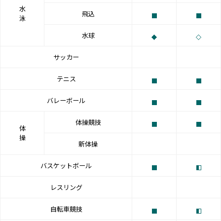
水
飛込
泳
水球
サッカー
テニス
バレーボール
体操競技
体
操
新体操
バスケットボール
レスリング
自転車競技