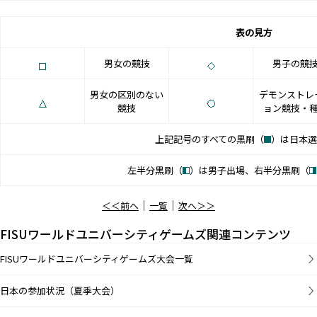
表の見方
男女の競技
男子の競
男女の区別のない
デモンストレ
競技
ョン競技・
上記記号のすべての黒刷（
）は日本選
左半分黒刷（
）は男子出場、右半分黒刷（
｜
｜
＜＜前へ
一覧
次へ＞＞
FISUワールドユニバーシティゲームズ関連コンテンツ
FISUワールドユニバーシティゲームズ大会一覧
日本の参加状況（夏季大会）