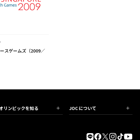
7
ースゲームズ（2009／
）
オリンピックを知る
JOC について