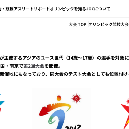
会・競技
アスリートサポート
オリンピックを知る
JOCについて
大会 TOP
オリンピック競技大会
が主催するアジアのユース世代（14歳〜17歳）の選手を対象
中国・南京で
第2回大会
を開催。
開催地にもなっており、同大会のテスト大会としても位置付け